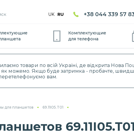
+38 044 339 57 8
UK
RU
плектующие
Комплектующие
планшет
а
для
телефон
а
силаємо товари по всій Україні, де відкрита Нова 
 як можемо. Якщо буде затримка - пробачте, швидше
і перетелефонуємо вам.
ны для планшетов
69.11I05.T01
аншетов 69.11I05.T0