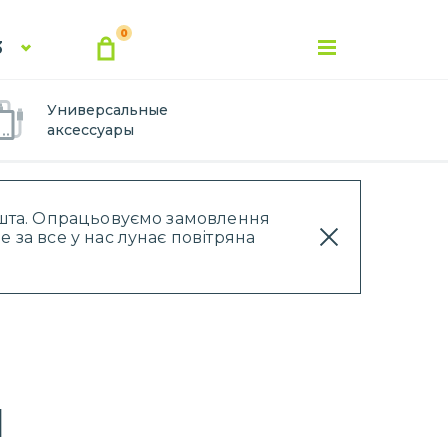
0
3
Универсальные
аксессуары
Пошта. Опрацьовуємо замовлення
 за все у нас лунає повітряна
1