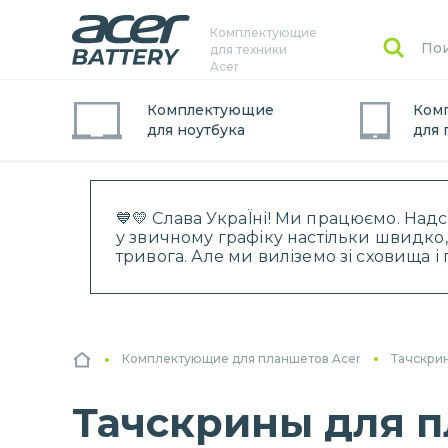
Комплектующие
для техники
Acer
Комплектующие
Ком
для
ноутбук
а
для
💙💛 Слава УкраЇні! Ми працюємо. Над
у звичному графіку настільки швидко,
тривога. Але ми виліземо зі сховища 
Комплектующие для планшетов Acer
Тачскри
Тачскрины для пл