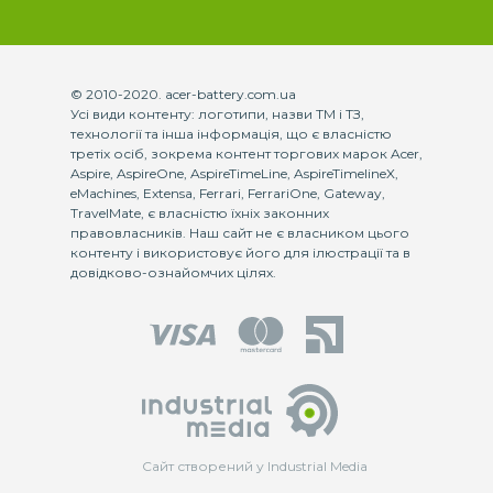
© 2010-2020. acer-battery.com.ua
Усі види контенту: логотипи, назви ТМ і ТЗ,
технології та інша інформація, що є власністю
третіх осіб, зокрема контент торгових марок Acer,
Aspire, AspireOne, AspireTimeLine, AspireTimelineX,
eMachines, Extensa, Ferrari, FerrariOne, Gateway,
TravelMate, є власністю їхніх законних
правовласників. Наш сайт не є власником цього
контенту і використовує його для ілюстрації та в
довідково-ознайомчих цілях.
Сайт створений у Industrial Media