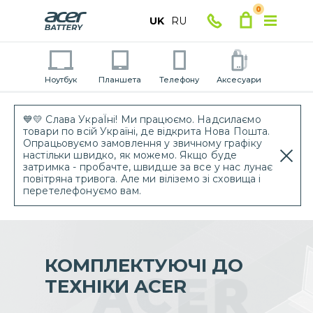
0
UK
RU
Ноутбук
Планшета
Телефону
Аксесуари
💙💛 Слава УкраЇні! Ми працюємо. Надсилаємо
товари по всій Україні, де відкрита Нова Пошта.
Опрацьовуємо замовлення у звичному графіку
настільки швидко, як можемо. Якщо буде
затримка - пробачте, швидше за все у нас лунає
повітряна тривога. Але ми віліземо зі сховища і
перетелефонуємо вам.
КОМПЛЕКТУЮЧІ ДО
ТЕХНІКИ ACER