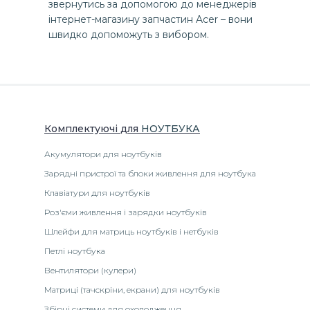
звернутись за допомогою до менеджерів
інтернет-магазину запчастин Acer – вони
швидко допоможуть з вибором.
Комплектуючі
для
НОУТБУК
А
Акумулятори для ноутбуків
Зарядні пристрої та блоки живлення для ноутбука
Клавіатури для ноутбуків
Роз'єми живлення і зарядки ноутбуків
Шлейфи для матриць ноутбуків і нетбуків
Петлі ноутбука
Вентилятори (кулери)
Матриці (тачскріни, екрани) для ноутбуків
Збірні системи для охолодження