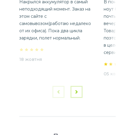
Накрылся аккумулятор в самый
В понедельник
неподходящий момент. Заказ на
ноут батарею 
этом сайте с
почты в Харьк
самовывозом(работаю недалеко
вечером на с
от их офиса). Пока два цикла
Товар был на
зарядки, полет нормальный.
поэтому батар
в целости и с
сервис пятер
18 жовтня
05 квітня