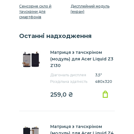
Сенсорне скло й
Дисплейний модуль
тачскріни для
(екран)
смартфонів
Останні надходження
Матриця з тачскріном
(модуль) для Acer Liquid Z3
Z130
Діагональ дисплея
3,5"
Роздільна здатність
480x320
259,0 ₴
Матриця з тачскріном
(модуль) для Acer Liquid Z4