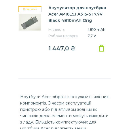
Акумулятор для ноутбука
Оригінал
Acer AP16L5J A315-51 7.7V
Black 4810mAh Orig
Місткість
4810 mAh
Робоча напруга
7,7 V
1 447,0 ₴
Ноутбуки Acer зібрані з потужних і якісних
компонентів. З часом експлуатації
пристрою або під впливом зовнішніх
чинників деякі елементи можуть виходити
з ладу. Більшість комплектуючих для
ноутбука Acer підлягають заміні.