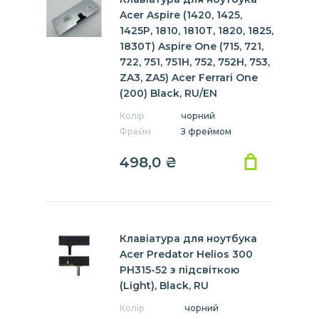
Acer Aspire (1420, 1425,
1425P, 1810, 1810T, 1820, 1825,
1830T) Aspire One (715, 721,
722, 751, 751H, 752, 752H, 753,
ZA3, ZA5) Acer Ferrari One
(200) Black, RU/EN
Колір
чорний
Фрейм
З фреймом
498,0 ₴
Клавіатура для ноутбука
Acer Predator Helios 300
PH315-52 з підсвіткою
(Light), Black, RU
Колір
чорний