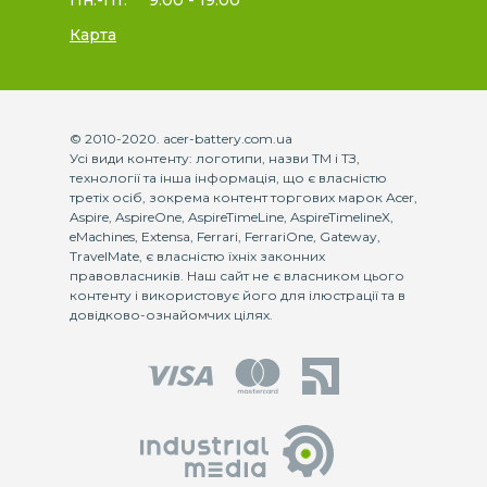
Карта
© 2010-2020. acer-battery.com.ua
Усі види контенту: логотипи, назви ТМ і ТЗ,
технології та інша інформація, що є власністю
третіх осіб, зокрема контент торгових марок Acer,
Aspire, AspireOne, AspireTimeLine, AspireTimelineX,
eMachines, Extensa, Ferrari, FerrariOne, Gateway,
TravelMate, є власністю їхніх законних
правовласників. Наш сайт не є власником цього
контенту і використовує його для ілюстрації та в
довідково-ознайомчих цілях.