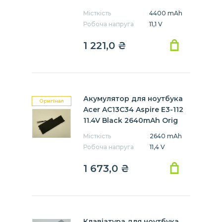
Місткість
4400 mAh
Робоча напруга
11,1 V
1 221,0 ₴
Акумулятор для ноутбука
Оригінал
Acer AC13C34 Aspire E3-112
11.4V Black 2640mAh Orig
Місткість
2640 mAh
Робоча напруга
11,4 V
1 673,0 ₴
Клавіатура для ноутбука