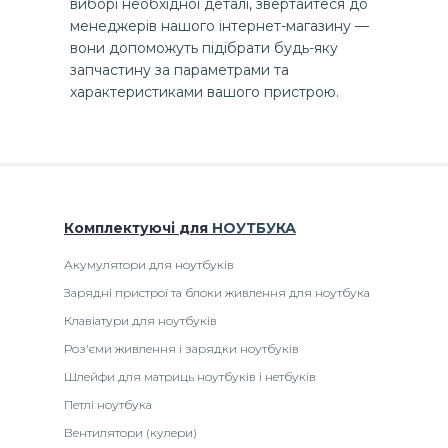
виборі необхідної деталі, звертайтеся до
менеджерів нашого інтернет-магазину —
вони допоможуть підібрати будь-яку
запчастину за параметрами та
характеристиками вашого пристрою.
Комплектуючі
для
НОУТБУК
А
Акумулятори для ноутбуків
Зарядні пристрої та блоки живлення для ноутбука
Клавіатури для ноутбуків
Роз'єми живлення і зарядки ноутбуків
Шлейфи для матриць ноутбуків і нетбуків
Петлі ноутбука
Вентилятори (кулери)