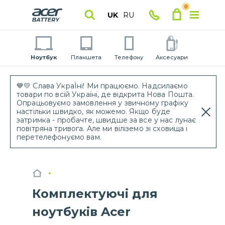
0
UK
RU
Ноутбук
Планшета
Телефону
Аксесуари
💙💛 Слава УкраЇні! Ми працюємо. Надсилаємо
товари по всій Україні, де відкрита Нова Пошта.
Опрацьовуємо замовлення у звичному графіку
настільки швидко, як можемо. Якщо буде
затримка - пробачте, швидше за все у нас лунає
повітряна тривога. Але ми віліземо зі сховища і
перетелефонуємо вам.
Комплектуючі для
ноутбуків Acer