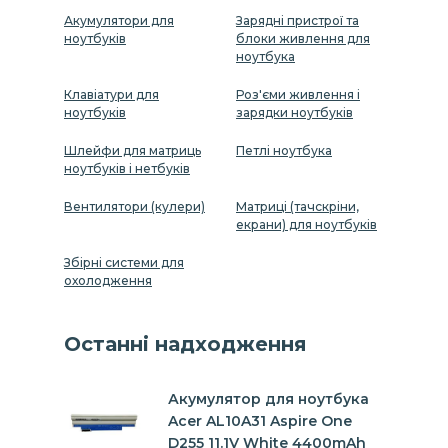
Акумулятори для
Зарядні пристрої та
ноутбуків
блоки живлення для
ноутбука
Клавіатури для
Роз'єми живлення і
ноутбуків
зарядки ноутбуків
Шлейфи для матриць
Петлі ноутбука
ноутбуків і нетбуків
Вентилятори (кулери)
Матриці (тачскріни,
екрани) для ноутбуків
Збірні системи для
охолодження
Останні надходження
Акумулятор для ноутбука
Acer AL10A31 Aspire One
D255 11.1V White 4400mAh