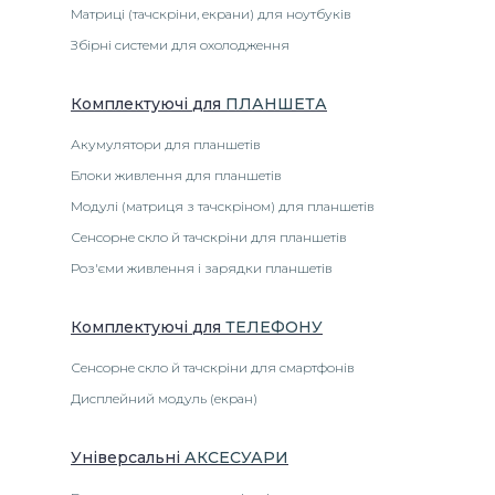
Матриці (тачскріни, екрани) для ноутбуків
Збірні системи для охолодження
Комплектуючі
для
ПЛАНШЕТА
Акумулятори для планшетів
Блоки живлення для планшетів
Модулі (матриця з тачскріном) для планшетів
Сенсорне скло й тачскріни для планшетів
Роз'єми живлення і зарядки планшетів
Комплектуючі
для
ТЕЛЕФОНУ
Сенсорне скло й тачскріни для смартфонів
Дисплейний модуль (екран)
Універсальні
АКСЕСУАРИ