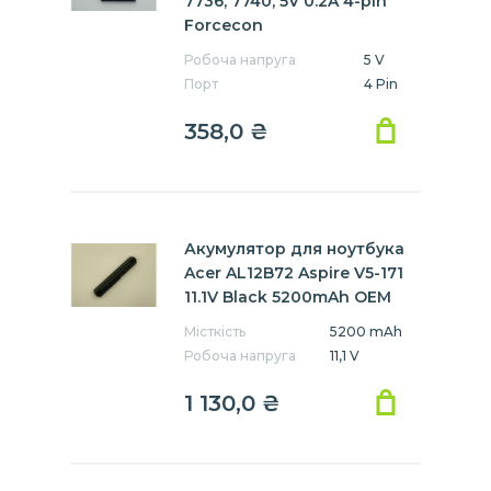
7736, 7740, 5V 0.2A 4-pin
Forcecon
Робоча напруга
5 V
Порт
4 Pin
358,0 ₴
Акумулятор для ноутбука
Acer AL12B72 Aspire V5-171
11.1V Black 5200mAh OEM
Місткість
5200 mAh
Робоча напруга
11,1 V
1 130,0 ₴