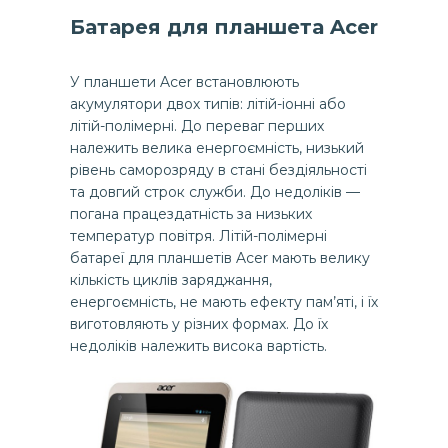
Батарея для планшета Acer
У планшети Acer встановлюють
акумулятори двох типів: літій-іонні або
літій-полімерні. До переваг перших
належить велика енергоємність, низький
рівень саморозряду в стані бездіяльності
та довгий строк служби. До недоліків —
погана працездатність за низьких
температур повітря. Літій-полімерні
батареї для планшетів Acer мають велику
кількість циклів заряджання,
енергоємність, не мають ефекту пам’яті, і їх
виготовляють у різних формах. До їх
недоліків належить висока вартість.