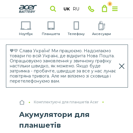
0
UK
RU
Ноутбук
Планшета
Телефону
Аксесуари
💙💛 Слава УкраЇні! Ми працюємо. Надсилаємо
товари по всій Україні, де відкрита Нова Пошта.
Опрацьовуємо замовлення у звичному графіку
настільки швидко, як можемо. Якщо буде
затримка - пробачте, швидше за все у нас лунає
повітряна тривога. Але ми віліземо зі сховища і
перетелефонуємо вам.
Комплектуючі для планшетів Acer
Акумулятори для
планшетів