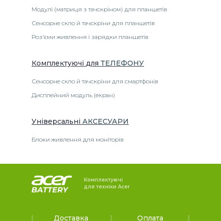
Модулі (матриця з тачскріном) для планшетів
Сенсорне скло й тачскріни для планшетів
Роз'єми живлення і зарядки планшетів
Комплектуючі
для
ТЕЛЕФОНУ
Сенсорне скло й тачскріни для смартфонів
Дисплейний модуль (екран)
Універсальні
АКСЕСУАРИ
Блоки живлення для моніторів
Комплектуючі
для техніки Acer
Доставка
Оплата