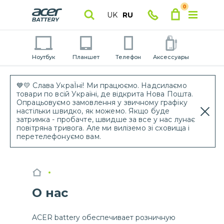
0
UK
RU
Ноутбук
Планшет
Телефон
Аксессуары
💙💛 Слава УкраЇні! Ми працюємо. Надсилаємо
товари по всій Україні, де відкрита Нова Пошта.
Опрацьовуємо замовлення у звичному графіку
настільки швидко, як можемо. Якщо буде
затримка - пробачте, швидше за все у нас лунає
повітряна тривога. Але ми виліземо зі сховища і
перетелефонуємо вам.
О нас
ACER battery обеспечивает розничную