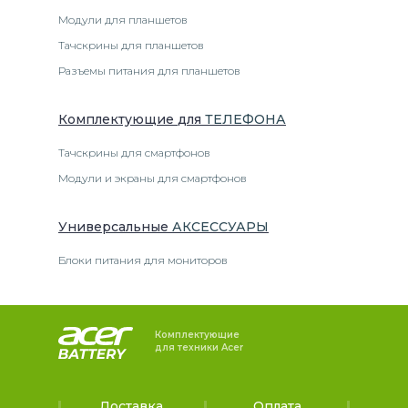
Модули для планшетов
Тачскрины для планшетов
Разъемы питания для планшетов
Комплектующие
для
ТЕЛЕФОН
А
Тачскрины для смартфонов
Модули и экраны для смартфонов
Универсальные
АКСЕССУАРЫ
Блоки питания для мониторов
Комплектующие
для техники Acer
Доставка
Оплата