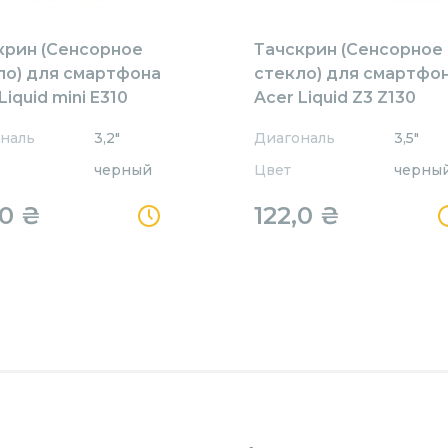
крин (Сенсорное
Тачскрин (Сенсорное
ло) для смартфона
стекло) для смартфо
Liquid mini E310
Acer Liquid Z3 Z130
ый
наль
3,2"
Диагональ
3,5"
черный
Цвет
черны
,0
₴
122,0
₴