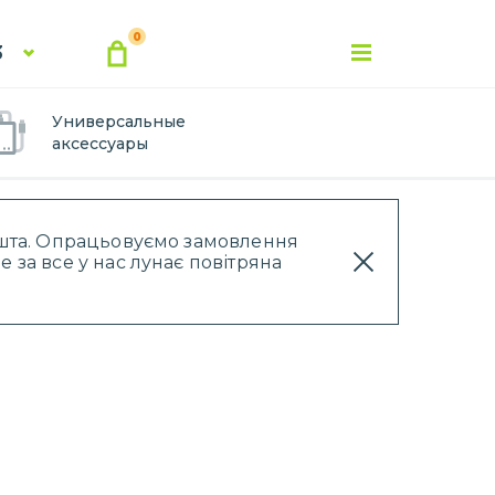
0
3
Универсальные
аксессуары
Пошта. Опрацьовуємо замовлення
 за все у нас лунає повітряна