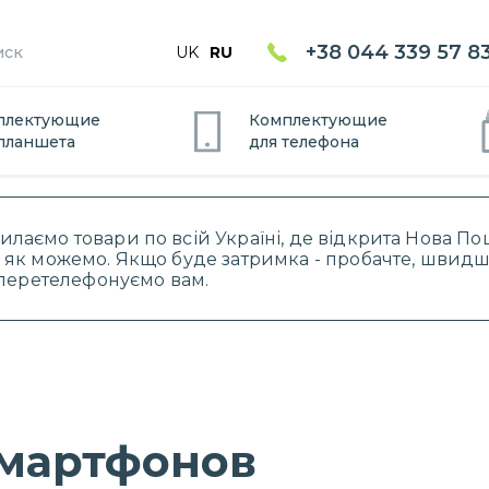
+38 044 339 57 8
UK
RU
плектующие
Комплектующие
планшет
а
для
телефон
а
силаємо товари по всій Україні, де відкрита Нова 
 як можемо. Якщо буде затримка - пробачте, швидше
і перетелефонуємо вам.
смартфонов