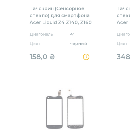
Тачскрин (Сенсорное
Тачс
стекло) для смартфона
стек
Acer Liquid Z4 Z140, Z160
Acer 
черное
Диагональ
4"
Диаго
Цвет
черный
Цвет
158,0
₴
348