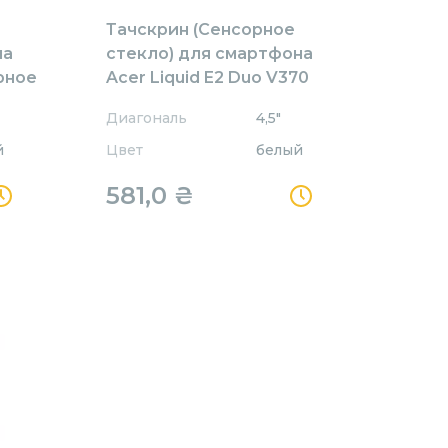
Тачскрин (Сенсорное
на
стекло) для смартфона
ерное
Acer Liquid E2 Duo V370
белое
Диагональ
4,5"
й
Цвет
белый
581,0
₴