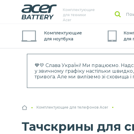
Комплектующие
для техники
Acer
Комплектующие
Ком
для
ноутбук
а
для
💙💛 Слава УкраЇні! Ми працюємо. Над
у звичному графіку настільки швидко,
тривога. Але ми виліземо зі сховища 
Комплектующие для телефонов Acer
Тачскрины для 