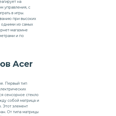
еагирует на
м управления, с
рать в игры.
ыванию при высоких
я одними из самых
ернет-магазине
метрами и по
ов Acer
ые. Первый тип
электрических
тся сенсорное стекло
жду собой матрица и
. Этот элемент
ан. От типа матрицы