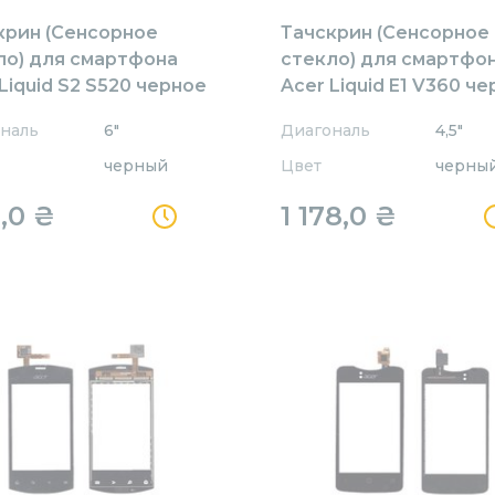
крин (Сенсорное
Тачскрин (Сенсорное
ло) для смартфона
стекло) для смартфо
Liquid S2 S520 черное
Acer Liquid E1 V360 ч
наль
6"
Диагональ
4,5"
черный
Цвет
черны
,0
₴
1 178,0
₴