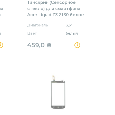
Тачскрин (Сенсорное
на
стекло) для смартфона
o
Acer Liquid Z3 Z130 белое
Диагональ
3,5"
й
Цвет
белый
459,0
₴