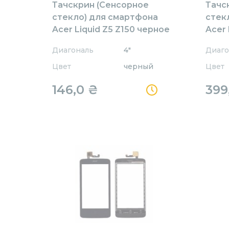
Тачскрин (Сенсорное
Тачс
стекло) для смартфона
стек
Acer Liquid Z5 Z150 черное
Acer 
1.0 ч
Диагональ
4"
Диаго
Цвет
черный
Цвет
146,0
₴
399