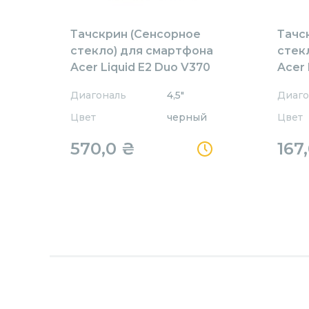
Тачскрин (Сенсорное
Тачс
стекло) для смартфона
стек
Acer Liquid E2 Duo V370
Acer 
черное
черн
Диагональ
4,5"
Диаго
Цвет
черный
Цвет
570,0
₴
167