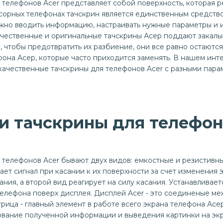
 телефонов Acer представляет собой поверхность, которая р
сорных телефонах тачскрин является единственным средство
но вводить информацию, настраивать нужные параметры и иг
качественные и оригинальные тачскрины Асер поддают закал
, чтобы предотвратить их разбиение, они все равно остаютс
фона Асер, которые часто приходится заменять. В нашем инт
качественные тачскрины для телефонов Acer с разными пара
и тачскрины для телефон
 телефонов Acer бывают двух видов: емкостные и резистивн
ает сигнал при касании к их поверхности за счет изменения 
ания, а второй вид реагирует на силу касания. Устанавливае
телефона поверх дисплея. Дисплей Acer - это соединеные ме
рица - главный элемент в работе всего экрана телефона Асер
ование полученной информации и выведения картинки на экр