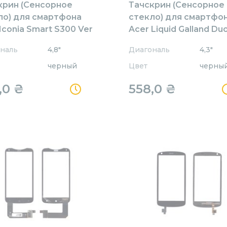
крин (Сенсорное
Тачскрин (Сенсорное
ло) для смартфона
стекло) для смартфо
Iconia Smart S300 Ver
Acer Liquid Galland Du
ерный
E350
наль
4,8"
Диагональ
4,3"
черный
Цвет
черны
,0
₴
558,0
₴