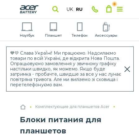
0
UK
RU
Ноутбук
Планшет
Телефон
Аксессуары
💙💛 Слава УкраЇні! Ми працюємо. Надсилаємо
товари по всій Україні, де відкрита Нова Пошта.
Опрацьовуємо замовлення у звичному графіку
настільки швидко, як можемо. Якщо буде
затримка - пробачте, швидше за все у нас лунає
повітряна тривога. Але ми виліземо зі сховища і
перетелефонуємо вам.
Комплектующие для планшетов Acer
Блоки питания для
планшетов