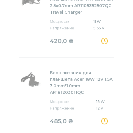
2.5x0.7mm AR1105352507QC
Travel Charger
Мощность
11 W
Напряжение
5.35 V
420,0
₴
Блок питания для
планшета Acer 18W 12V 1.5A
3.0mm*1.0mm
AR181203011QC
Мощность
18 W
Напряжение
12 V
485,0
₴