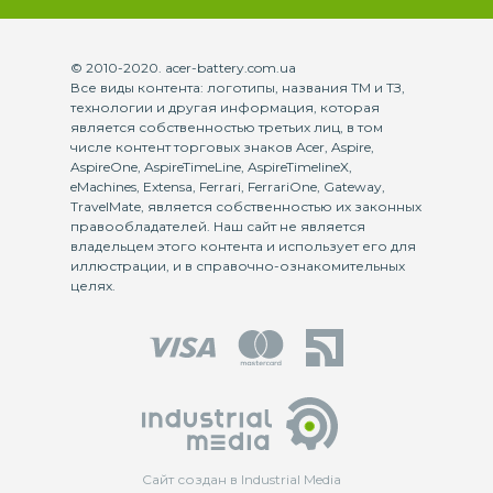
© 2010-2020. acer-battery.com.ua
Все виды контента: логотипы, названия ТМ и ТЗ,
технологии и другая информация, которая
является собственностью третьих лиц, в том
числе контент торговых знаков Acer, Aspire,
AspireOne, AspireTimeLine, AspireTimelineX,
eMachines, Extensa, Ferrari, FerrariOne, Gateway,
TravelMate, является собственностью их законных
правообладателей. Наш сайт не является
владельцем этого контента и использует его для
иллюстрации, и в справочно-ознакомительных
целях.
Сайт создан в Industrial Media