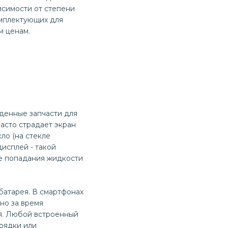
исимости от степени
мплектующих для
м ценам.
денные запчасти для
асто страдает экран
ло (на стекле
дисплей - такой
те попадания жидкости
батарея. В смартфонах
но за время
ся. Любой встроенный
арядки или