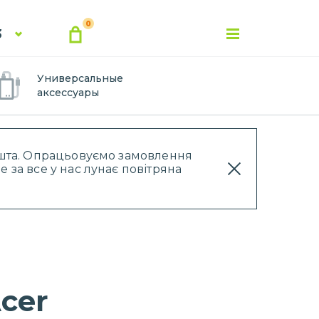
0
3
Универсальные
аксессуары
Пошта. Опрацьовуємо замовлення
 за все у нас лунає повітряна
cer