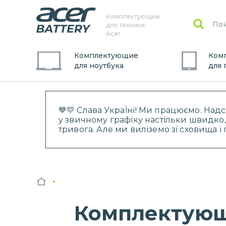
Комплектующие
для техники
Acer
Комплектующие
Ком
для
ноутбук
а
для
💙💛 Слава УкраЇні! Ми працюємо. Над
у звичному графіку настільки швидко,
тривога. Але ми виліземо зі сховища 
Комплектующ