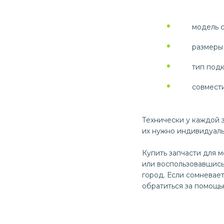
модель 
размеры 
тип под
совмест
Технически у каждой 
их нужно индивидуаль
Купить запчасти для 
или воспользовавшись
город. Если сомневае
обратиться за помощь