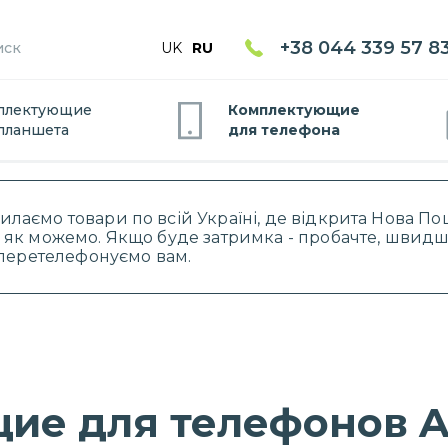
+38 044 339 57 8
UK
RU
плектующие
Комплектующие
планшет
а
для
телефон
а
силаємо товари по всій Україні, де відкрита Нова 
 як можемо. Якщо буде затримка - пробачте, швидше
і перетелефонуємо вам.
ие для телефонов A