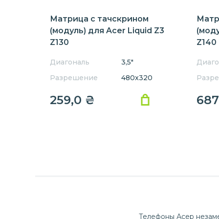
Матрица с тачскрином
Матр
(модуль) для Acer Liquid Z3
(моду
Z130
Z140
Диагональ
3,5"
Диаго
Разрешение
480x320
Разр
259,0
₴
687
Телефоны Асер незаме