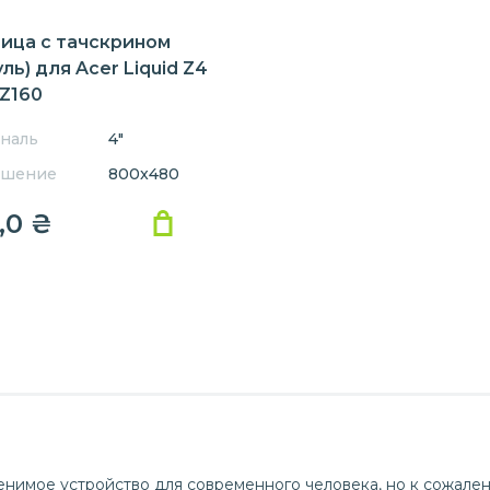
ица с тачскрином
ль) для Acer Liquid Z4
 Z160
наль
4"
ешение
800x480
,0
₴
нимое устройство для современного человека, но к сожале