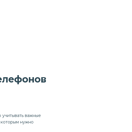
елефонов
о учитывать важные
о которым нужно