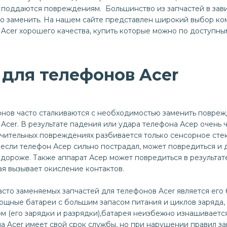
о поддаются повреждениям. Большинство из запчастей в зав
о заменить. На нашем сайте представлен широкий выбор ко
Acer хорошего качества, купить которые можно по доступны
 для телефонов Acer
нов часто сталкиваются с необходимостью заменить повреж
Acer. В результате падения или удара телефона Асер очень ч
ачительных повреждениях разбивается только сенсорное стек
 если телефон Асер сильно пострадал, может повредиться и 
 дороже. Также аппарат Асер может повредиться в результа
ая вызывает окисление контактов.
асто заменяемых запчастей для телефонов Acer является его 
ощные батареи с большим запасом питания и циклов заряда, 
м (его зарядки и разрядки),батарея неизбежно изнашивает
а Acer имеет свой срок службы, но при нарушении правил з