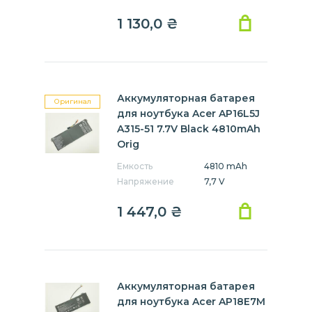
Swift 3
Switch 10E
TravelMate
1 130,0
₴
Аккумуляторная батарея
Оригинал
для ноутбука Acer AP16L5J
A315-51 7.7V Black 4810mAh
Orig
Емкость
4810 mAh
Напряжение
7,7 V
1 447,0
₴
Аккумуляторная батарея
для ноутбука Acer AP18E7M