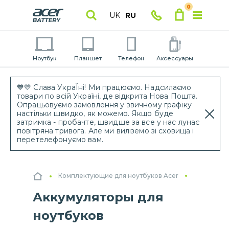
0
UK
RU
Ноутбук
Планшет
Телефон
Аксессуары
💙💛 Слава УкраЇні! Ми працюємо. Надсилаємо
товари по всій Україні, де відкрита Нова Пошта.
Опрацьовуємо замовлення у звичному графіку
настільки швидко, як можемо. Якщо буде
затримка - пробачте, швидше за все у нас лунає
повітряна тривога. Але ми виліземо зі сховища і
перетелефонуємо вам.
Комплектующие для ноутбуков Acer
Аккумуляторы для
ноутбуков