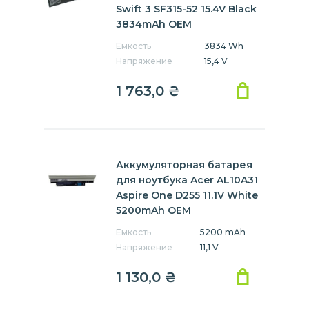
Swift 3 SF315-52 15.4V Black
3834mAh OEM
Емкость
3834 Wh
Напряжение
15,4 V
1 763,0
₴
Аккумуляторная батарея
для ноутбука Acer AL10A31
Aspire One D255 11.1V White
5200mAh OEM
Емкость
5200 mAh
Напряжение
11,1 V
1 130,0
₴