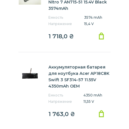
Nitro 7 AN715-51 15.4V Black
3574mAh
Емкость
3574 mAh
Напряжение
15,4 V
1 718,0
₴
Аккумуляторная батарея
для ноутбука Acer AP18C8K
Swift 3 SF314-57 11.55V
4350mAh OEM
Емкость
4350 mAh
Напряжение
11,55 V
1 763,0
₴