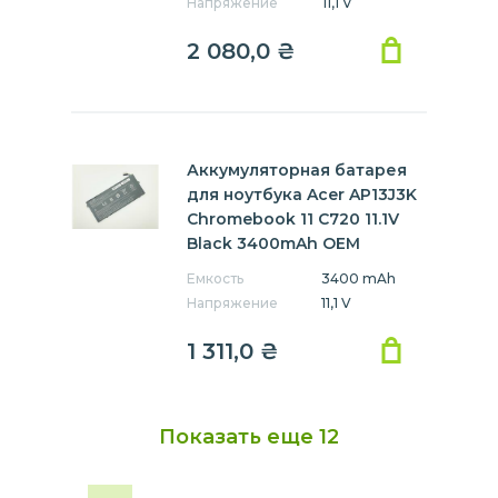
Напряжение
11,1 V
2 080,0
₴
Аккумуляторная батарея
для ноутбука Acer AP13J3K
Chromebook 11 C720 11.1V
Black 3400mAh OEM
Емкость
3400 mAh
Напряжение
11,1 V
1 311,0
₴
Показать еще
12