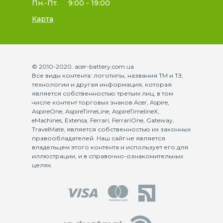
Пн.-Пт.
9:00 - 19:00
Карта
© 2010-2020. acer-battery.com.ua
Все виды контента: логотипы, названия ТМ и ТЗ,
технологии и другая информация, которая
является собственностью третьих лиц, в том
числе контент торговых знаков Acer, Aspire,
AspireOne, AspireTimeLine, AspireTimelineX,
eMachines, Extensa, Ferrari, FerrariOne, Gateway,
TravelMate, является собственностью их законных
правообладателей. Наш сайт не является
владельцем этого контента и использует его для
иллюстрации, и в справочно-ознакомительных
целях.