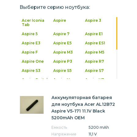
Выберите серию ноутбука:
Acer Iconia
Aspire
Aspire 3
Tab
Aspire 5
Aspire 7
Aspire E1
Aspire E3
Aspire E5
Aspire ES1
Aspire F
Aspire M3
Aspire M5
Aspire One
Aspire P3
Aspire R7
Aspire S3
Aspire S5
Aspire S7
Aspire Switch
Aspire V
Aspire V3
Nitro
Aspire V5
Aspire V7
Chromebook
Аккумуляторная батарея
Cromia
Extensa
Ferrari
для ноутбука Acer AL12B72
Aspire V5-171 11.1V Black
Ferrari One
Iconia
Nitro 5
5200mAh OEM
Nitro 7
Predator
SF514
Емкость
5200 mAh
Spin
Spin 5
Swift
Напряжение
11,1 V