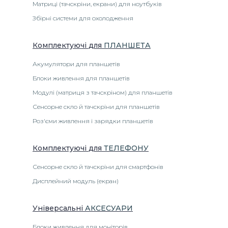
Матриці (тачскріни, екрани) для ноутбуків
Збірні системи для охолодження
Комплектуючі
для
ПЛАНШЕТА
Акумулятори для планшетів
Блоки живлення для планшетів
Модулі (матриця з тачскріном) для планшетів
Сенсорне скло й тачскріни для планшетів
Роз'єми живлення і зарядки планшетів
Комплектуючі
для
ТЕЛЕФОНУ
Сенсорне скло й тачскріни для смартфонів
Дисплейний модуль (екран)
Універсальні
АКСЕСУАРИ
Блоки живлення для моніторів