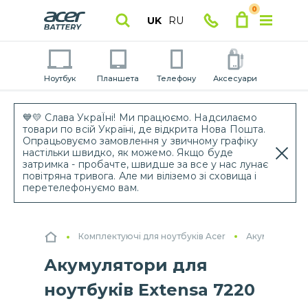
0
UK
RU
Ноутбук
Планшета
Телефону
Аксесуари
💙💛 Слава УкраЇні! Ми працюємо. Надсилаємо
товари по всій Україні, де відкрита Нова Пошта.
Опрацьовуємо замовлення у звичному графіку
настільки швидко, як можемо. Якщо буде
затримка - пробачте, швидше за все у нас лунає
повітряна тривога. Але ми віліземо зі сховища і
перетелефонуємо вам.
Комплектуючі для ноутбуків Acer
Акумулятори 
Акумулятори для
ноутбуків Extensa 7220