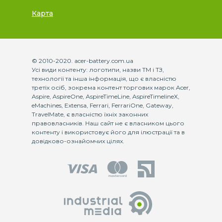
Карта
© 2010-2020. acer-battery.com.ua
Усі види контенту: логотипи, назви ТМ і ТЗ,
технології та інша інформація, що є власністю
третіх осіб, зокрема контент торгових марок Acer,
Aspire, AspireOne, AspireTimeLine, AspireTimelineX,
eMachines, Extensa, Ferrari, FerrariOne, Gateway,
TravelMate, є власністю їхніх законних
правовласників. Наш сайт не є власником цього
контенту і використовує його для ілюстрації та в
довідково-ознайомчих цілях.