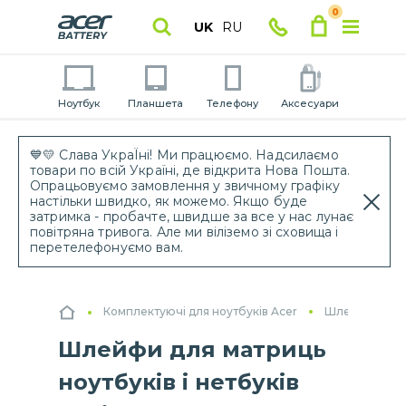
0
UK
RU
Ноутбук
Планшета
Телефону
Аксесуари
💙💛 Слава УкраЇні! Ми працюємо. Надсилаємо
товари по всій Україні, де відкрита Нова Пошта.
Опрацьовуємо замовлення у звичному графіку
настільки швидко, як можемо. Якщо буде
затримка - пробачте, швидше за все у нас лунає
повітряна тривога. Але ми віліземо зі сховища і
перетелефонуємо вам.
Комплектуючі для ноутбуків Acer
Шлейфи для ма
Шлейфи для матриць
ноутбуків і нетбуків