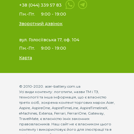
+38 (044) 339 57 83
Пн.-Пт.
9:00 - 19:00
Зворотний дзвінок
вул. Голосіївська 17, оф. 104
Пн.-Пт.
9:00 - 19:00
Карта
© 2010-2020. acer-battery.com.ua
Усі види контенту: логотипи, назви ТМ і ТЗ,
технології та інша інформація, що є власністю
третіх осіб, зокрема контент торгових марок Acer,
Aspire, AspireOne, AspireTimeLine, AspireTimelineX,
eMachines, Extensa, Ferrari, FerrariOne, Gateway,
TravelMate, є власністю їхніх законних
правовласників. Наш сайт не є власником цього
контенту і використовує його для ілюстрації та в