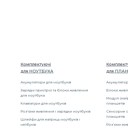
Комплектуючі
Комплект
для
НОУТБУК
А
для
ПЛАН
Акумулятори для ноутбуків
Акумулятор
Зарядні пристрої та блоки живлення
Блоки живл
для ноутбука
Модулі (мат
Клавіатури для ноутбуків
планшетів
Роз'єми живлення і зарядки ноутбуків
Сенсорне с
планшетів
Шлейфи для матриць ноутбуків і
нетбуків
Роз'єми жив