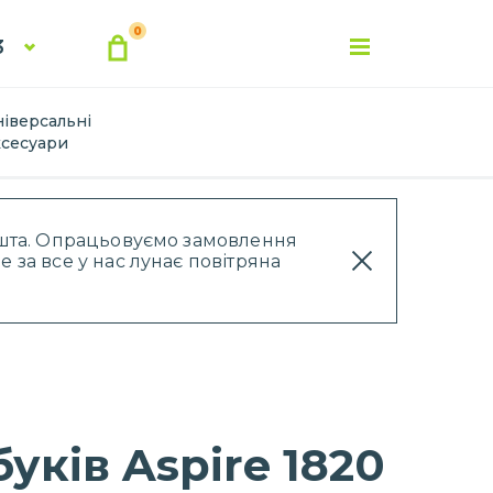
0
3
ніверсальні
ксесуари
Пошта. Опрацьовуємо замовлення
 за все у нас лунає повітряна
уків Aspire 1820