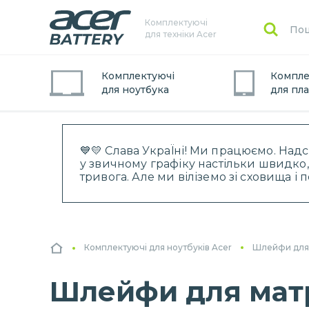
Комплектуючі
для техніки Acer
Комплектуючі
Компле
для
ноутбук
а
для
пл
💙💛 Слава УкраЇні! Ми працюємо. Над
у звичному графіку настільки швидко,
тривога. Але ми віліземо зі сховища і
Комплектуючі для ноутбуків Acer
Шлейфи для м
Шлейфи для матри