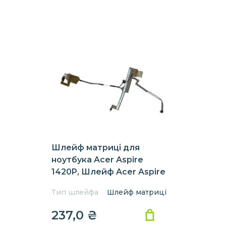
Шлейф матриці для
ноутбука Acer Aspire
1420P, Шлейф Acer Aspire
1420P, 1820PT, 1820PTZ,
Тип шлейфа
Шлейф матриці
1825PT
237,0 ₴