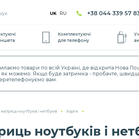
+38 044 339 57 8
UK
RU
ктуючі
Комплектуючі
У
аншета
для
телефону
а
силаємо товари по всій Україні, де відкрита Нова 
 як можемо. Якщо буде затримка - пробачте, швидше
 перетелефонуємо вам.
атриць ноутбуків і нетбуків
Aspire
ць ноутбуків і нетб