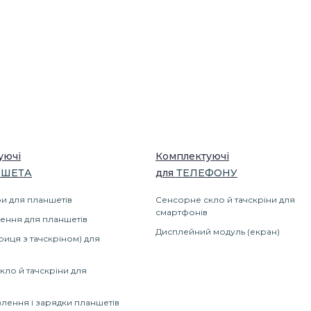
уючі
Комплектуючі
ШЕТА
для
ТЕЛЕФОНУ
и для планшетів
Сенсорне скло й тачскріни для
смартфонів
ення для планшетів
Дисплейний модуль (екран)
риця з тачскріном) для
кло й тачскріни для
лення і зарядки планшетів