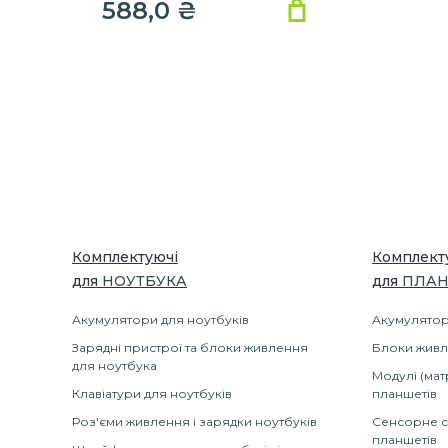
588,0 ₴
Комплектуючі
Комплект
для
НОУТБУК
А
для
ПЛАН
Акумулятори для ноутбуків
Акумулятор
Зарядні пристрої та блоки живлення
Блоки живл
для ноутбука
Модулі (мат
Клавіатури для ноутбуків
планшетів
Роз'єми живлення і зарядки ноутбуків
Сенсорне с
планшетів