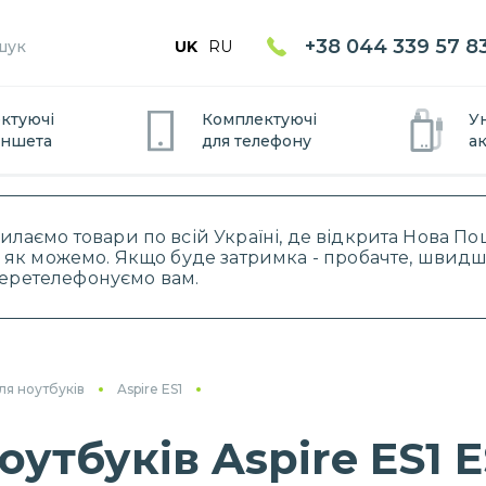
+38 044 339 57 8
UK
RU
ктуючі
Комплектуючі
У
аншета
для
телефону
а
силаємо товари по всій Україні, де відкрита Нова 
 як можемо. Якщо буде затримка - пробачте, швидше
 перетелефонуємо вам.
ля ноутбуків
Aspire ES1
утбуків Aspire ES1 ES