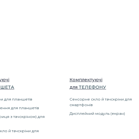
уючі
Комплектуючі
ШЕТА
для
ТЕЛЕФОНУ
и для планшетів
Сенсорне скло й тачскріни для
смартфонів
ення для планшетів
Дисплейний модуль (екран)
риця з тачскріном) для
кло й тачскріни для