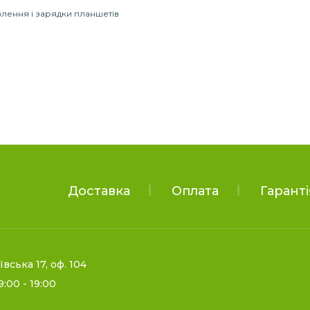
лення і зарядки планшетів
Доставка
Оплата
Гаранті
іївська 17, оф. 104
9:00 - 19:00