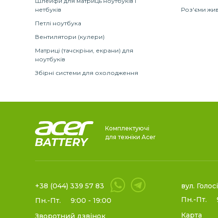
Шлейфи для матриць ноутбуків і
нетбуків
Роз'єми жив
Петлі ноутбука
Вентилятори (кулери)
Матриці (тачскріни, екрани) для
ноутбуків
Збірні системи для охолодження
Комплектуючі
для техніки Acer
+38 (044) 339 57 83
вул. Голос
Пн.-Пт.
Пн.-Пт.
9:00 - 19:00
Карта
Зворотний дзвінок