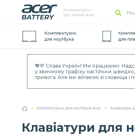
Комплектуючі
для техніки Acer
Комплектуючі
Компле
для
ноутбук
а
для
пл
💙💛 Слава УкраЇні! Ми працюємо. Над
у звичному графіку настільки швидко,
тривога. Але ми віліземо зі сховища і
Комплектуючі для ноутбуків Acer
Клавіатури д
Клавіатури для но