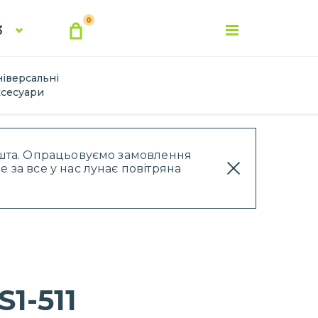
0
3
ніверсальні
ксесуари
Пошта. Опрацьовуємо замовлення
 за все у нас лунає повітряна
1-511