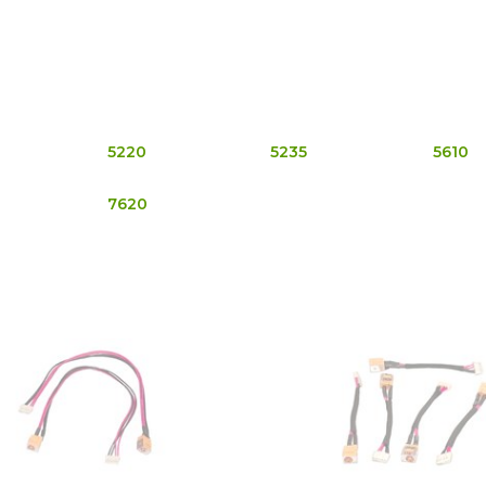
5220
5235
5610
7620