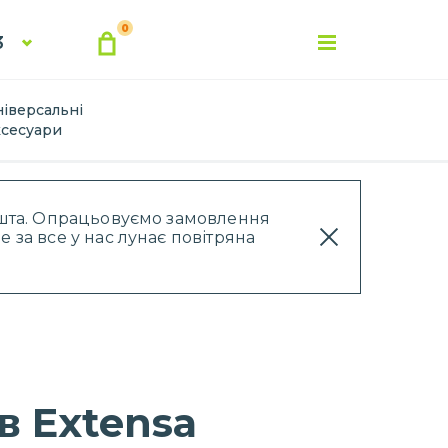
0
3
ніверсальні
ксесуари
Пошта. Опрацьовуємо замовлення
 за все у нас лунає повітряна
в Extensa