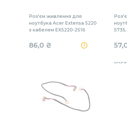
Роз'єм живлення для
Роз'
ноутбука Acer Extensa 5220
ноутб
з кабелем EX5220-2516
5735,
Trave
7200,
86,0 ₴
57,
7620
EX76
15153