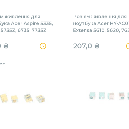
єм живлення для
Роз'єм живлення для
ука Acer Aspire 5335,
ноутбука Acer HY-AC0
 5735Z, 6735, 7735Z
Extensa 5610, 5620, 76
lmate 5610 Extensa
кабелем
 7620, 7620G, 7620z
0 ₴
207,0 ₴
-4021 EX7620-4498
20-4641 з кабелем
35