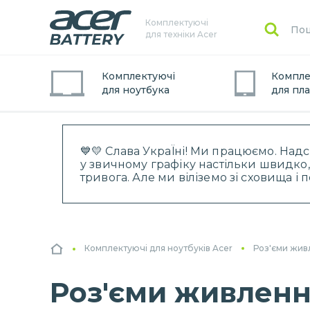
Комплектуючі
для техніки Acer
Комплектуючі
Компле
для
ноутбук
а
для
пл
💙💛 Слава УкраЇні! Ми працюємо. Над
у звичному графіку настільки швидко,
тривога. Але ми віліземо зі сховища і
Комплектуючі для ноутбуків Acer
Роз'єми живл
Роз'єми живлення