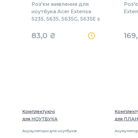
Роз'єм живлення для
Роз'
ноутбука Acer Extensa
Exten
5235, 5635, 5635G, 5635E з
кабелем HY-AC004
83,0 ₴
169
Комплектуючі
Комплект
для
НОУТБУК
А
для
ПЛАН
Акумулятори для ноутбуків
Акумулятор