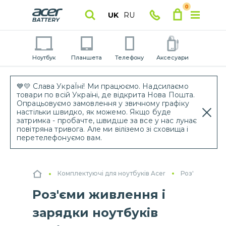
0
UK
RU
Ноутбук
Планшета
Телефону
Аксесуари
💙💛 Слава УкраЇні! Ми працюємо. Надсилаємо
товари по всій Україні, де відкрита Нова Пошта.
Опрацьовуємо замовлення у звичному графіку
настільки швидко, як можемо. Якщо буде
затримка - пробачте, швидше за все у нас лунає
повітряна тривога. Але ми віліземо зі сховища і
перетелефонуємо вам.
Комплектуючі для ноутбуків Acer
Роз'єми живле
Роз'єми живлення і
зарядки ноутбуків