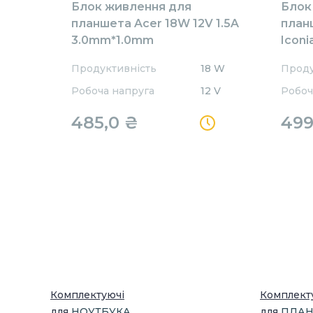
Блок живлення для
Блок
планшета Acer 18W 12V 1.5A
план
3.0mm*1.0mm
Iconi
AR181203011QC
3.0x
Продуктивність
18 W
Проду
Trave
Робоча напруга
12 V
Робоч
485,0 ₴
499
Комплектуючі
Комплект
для
НОУТБУК
А
для
ПЛАН