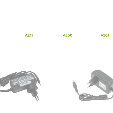
A211
A500
A501