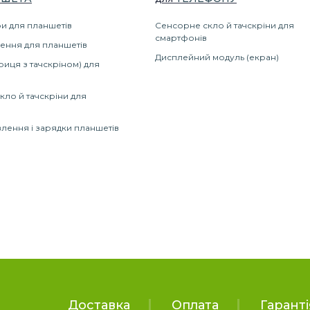
и для планшетів
Сенсорне скло й тачскріни для
смартфонів
ення для планшетів
Дисплейний модуль (екран)
риця з тачскріном) для
кло й тачскріни для
лення і зарядки планшетів
Доставка
Оплата
Гаранті