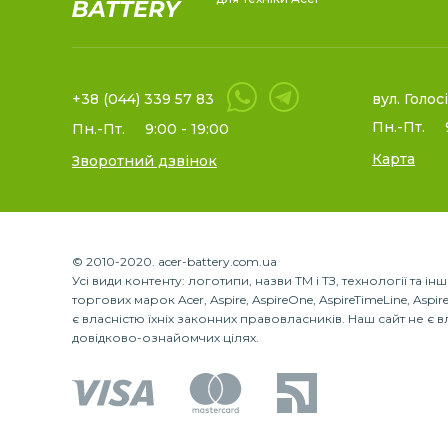
+38 (044) 339 57 83
вул. Голос
Пн.-Пт.
Пн.-Пт.
9:00 - 19:00
Карта
Зворотний дзвінок
© 2010-2020. acer-battery.com.ua
Усі види контенту: логотипи, назви ТМ і ТЗ, технології та і
торгових марок Acer, Aspire, AspireOne, AspireTimeLine, AspireT
є власністю їхніх законних правовласників. Наш сайт не є 
довідково-ознайомчих цілях.