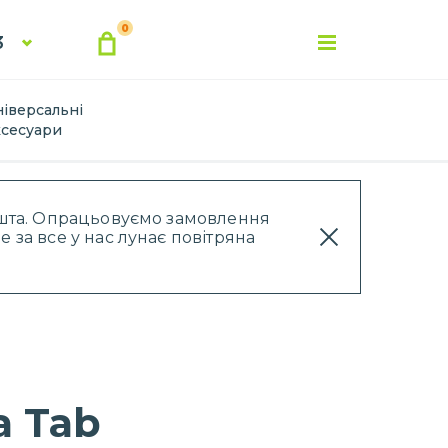
0
3
ніверсальні
ксесуари
Пошта. Опрацьовуємо замовлення
 за все у нас лунає повітряна
a Tab