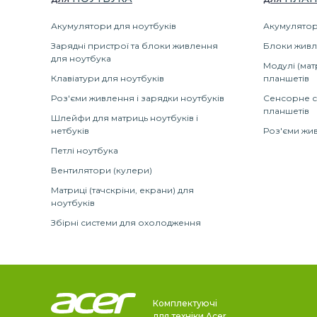
Акумулятори для ноутбуків
Акумулятор
Зарядні пристрої та блоки живлення
Блоки живл
для ноутбука
Модулі (мат
Клавіатури для ноутбуків
планшетів
Роз'єми живлення і зарядки ноутбуків
Сенсорне с
планшетів
Шлейфи для матриць ноутбуків і
нетбуків
Роз'єми жив
Петлі ноутбука
Вентилятори (кулери)
Матриці (тачскріни, екрани) для
ноутбуків
Збірні системи для охолодження
Комплектуючі
для техніки Acer