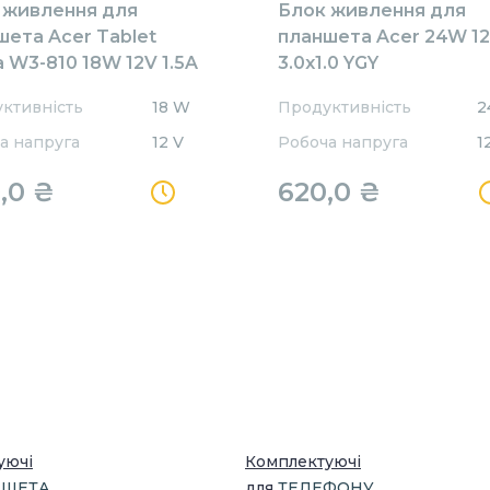
 живлення для
Блок живлення для
шета Acer Tablet
планшета Acer 24W 12
a W3-810 18W 12V 1.5A
3.0x1.0 YGY
1.1mm AR181203011QC
ктивність
18 W
Продуктивність
2
l Charger
а напруга
12 V
Робоча напруга
1
,0 ₴
620,0 ₴
уючі
Комплектуючі
ШЕТА
для
ТЕЛЕФОНУ