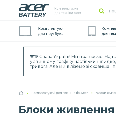
Комплектуючі
для техніки Acer
Комплектуючі
Компле
для
ноутбук
а
для
пл
💙💛 Слава УкраЇні! Ми працюємо. Над
у звичному графіку настільки швидко,
тривога. Але ми віліземо зі сховища і
Комплектуючі для планшетів Acer
Блоки живл
Блоки живлення 