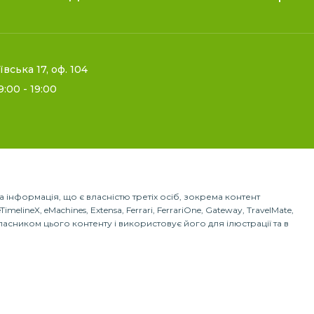
іївська 17, оф. 104
9:00 - 19:00
нша інформація, що є власністю третіх осіб, зокрема контент
imelineX, eMachines, Extensa, Ferrari, FerrariOne, Gateway, TravelMate,
власником цього контенту і використовує його для ілюстрації та в