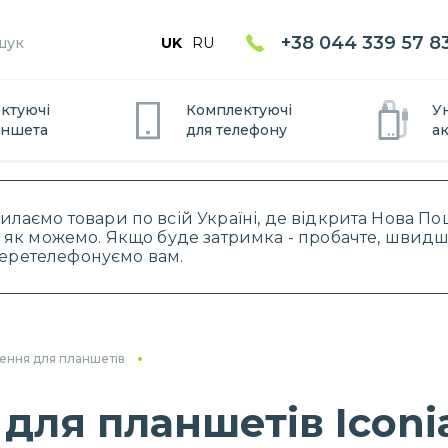
+38 044 339 57 8
UK
RU
ктуючі
Комплектуючі
У
аншета
для
телефону
а
силаємо товари по всій Україні, де відкрита Нова 
 як можемо. Якщо буде затримка - пробачте, швидше
 перетелефонуємо вам.
ення для планшетів
для планшетів Iconi