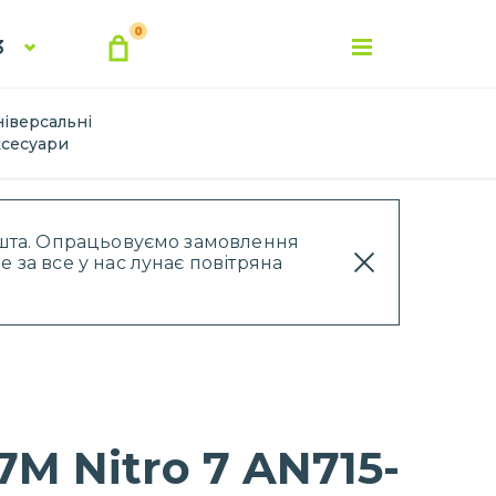
0
3
ніверсальні
ксесуари
Пошта. Опрацьовуємо замовлення
 за все у нас лунає повітряна
M Nitro 7 AN715-