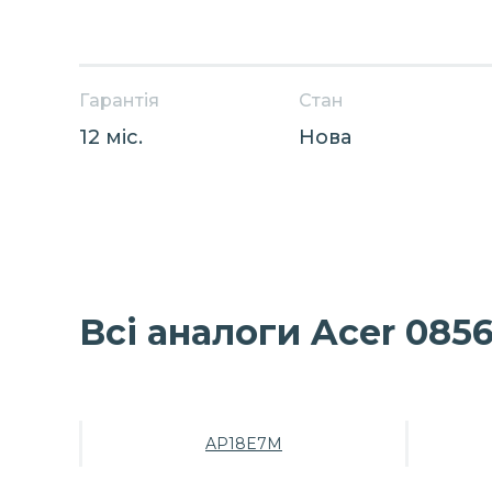
Гарантія
Стан
12 міс.
Нова
Всі аналоги Acer 085
AP18E7M