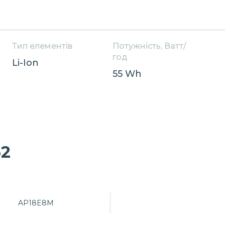
Тип елементів
Потужність, Ватт/
год
Li-Ion
55 Wh
62
AP18E8M