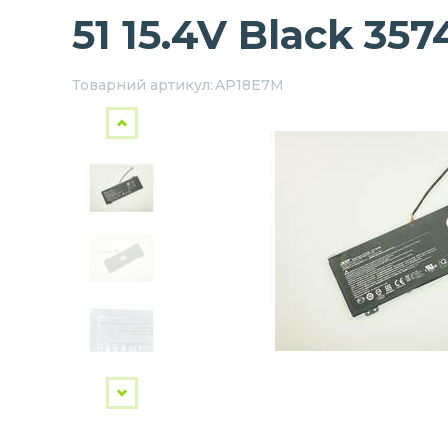
51 15.4V Black 3
Товарний артикул:
AP18E7M
Наступний
Попередній