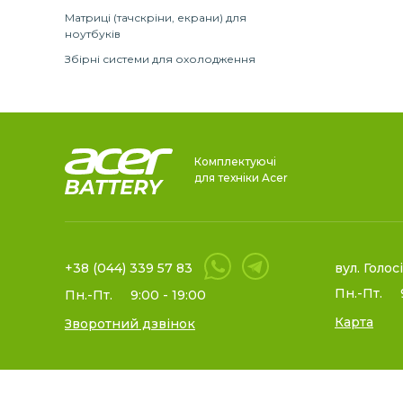
Матриці (тачскріни, екрани) для
ноутбуків
Збірні системи для охолодження
Комплектуючі
для техніки Acer
+38 (044) 339 57 83
вул. Голос
Пн.-Пт.
Пн.-Пт.
9:00 - 19:00
Карта
Зворотний дзвінок