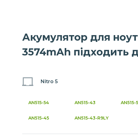
Акумулятор для ноутб
3574mAh підходить д
Nitro 5
AN515-54
AN515-43
AN515-
AN515-45
AN515-43-R9LY