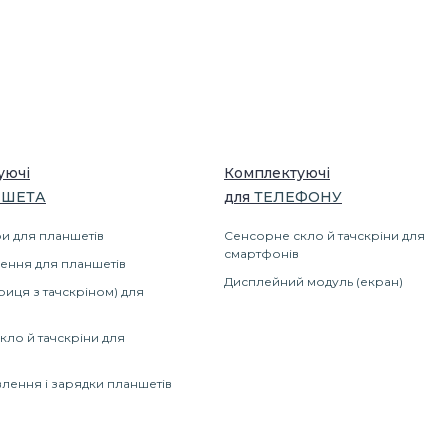
уючі
Комплектуючі
ШЕТА
для
ТЕЛЕФОНУ
и для планшетів
Сенсорне скло й тачскріни для
смартфонів
ення для планшетів
Дисплейний модуль (екран)
риця з тачскріном) для
кло й тачскріни для
лення і зарядки планшетів