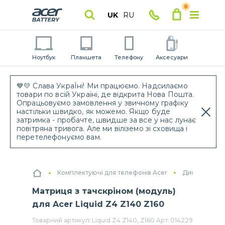
0
UK
RU
Ноутбук
Планшета
Телефону
Аксесуари
💙💛 Слава УкраЇні! Ми працюємо. Надсилаємо
товари по всій Україні, де відкрита Нова Пошта.
Опрацьовуємо замовлення у звичному графіку
настільки швидко, як можемо. Якщо буде
затримка - пробачте, швидше за все у нас лунає
повітряна тривога. Але ми віліземо зі сховища і
перетелефонуємо вам.
Комплектуючі для телефонів Acer
Дисплейний 
Матриця з тачскріном (модуль)
для Acer Liquid Z4 Z140 Z160
Товарний артикул:
Liquid Z4 Z140, Z160
Арт:
014229