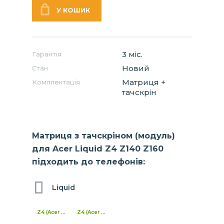
3 міс.
Гарантія
Новий
Стан
Матриця +
Комплектація
тачскрін
Матриця з тачскріном (модуль)
для Acer Liquid Z4 Z140 Z160
підходить до телефонів:
Liquid
Z4 (Acer Z140)
Z4 (Acer Z160)