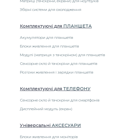
Матриці (тачскріни, екрани) для ноутбуків
Збірні системи для охолодження
Комплектуючі
для
ПЛАНШЕТА
Акумулятори для планшетів
Блоки живлення для планшетів
Модулі (матриця з тачскріном) для планшетів
Сенсорне скло й тачскріни для планшетів
Роз'єми живлення і зарядки планшетів
Комплектуючі
для
ТЕЛЕФОНУ
Сенсорне скло й тачскріни для смартфонів
Дисплейний модуль (екран)
Універсальні
АКСЕСУАРИ
Блоки живлення для моніторів