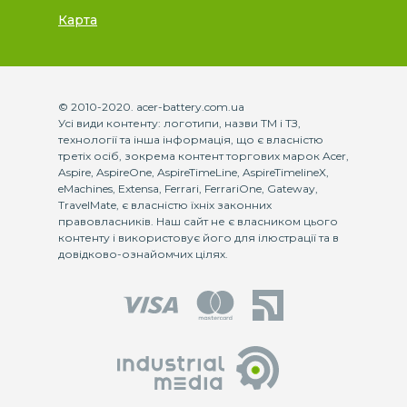
Карта
© 2010-2020. acer-battery.com.ua
Усі види контенту: логотипи, назви ТМ і ТЗ,
технології та інша інформація, що є власністю
третіх осіб, зокрема контент торгових марок Acer,
Aspire, AspireOne, AspireTimeLine, AspireTimelineX,
eMachines, Extensa, Ferrari, FerrariOne, Gateway,
TravelMate, є власністю їхніх законних
правовласників. Наш сайт не є власником цього
контенту і використовує його для ілюстрації та в
довідково-ознайомчих цілях.