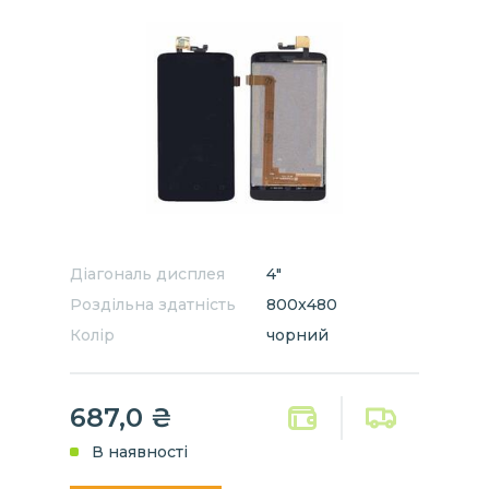
Діагональ дисплея
4"
Роздільна здатність
800x480
Колір
чорний
687,0 ₴
В наявності