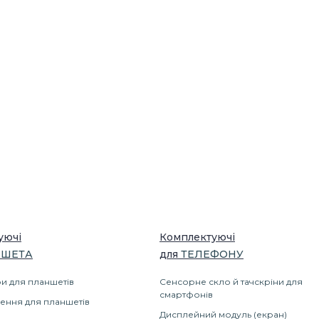
уючі
Комплектуючі
ШЕТА
для
ТЕЛЕФОНУ
и для планшетів
Сенсорне скло й тачскріни для
смартфонів
ення для планшетів
Дисплейний модуль (екран)