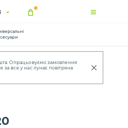
0
3
ніверсальні
ксесуари
Пошта. Опрацьовуємо замовлення
 за все у нас лунає повітряна
20