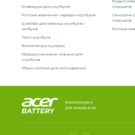
Модулі (мат
Клавіатури для ноутбуків
планшетів
Роз'єми живлення і зарядки ноутбуків
Сенсорне с
планшетів
Шлейфи для матриць ноутбуків і
нетбуків
Роз'єми жив
Петлі ноутбука
Вентилятори (кулери)
Матриці (тачскріни, екрани) для
ноутбуків
Збірні системи для охолодження
Комплектуючі
для техніки Acer