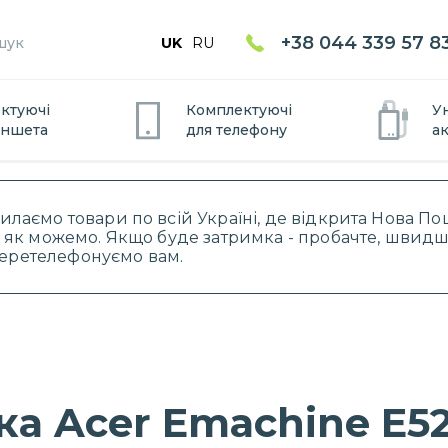
+38 044 339 57 8
UK
RU
ктуючі
Комплектуючі
У
аншета
для
телефону
а
силаємо товари по всій Україні, де відкрита Нова 
 як можемо. Якщо буде затримка - пробачте, швидше
 перетелефонуємо вам.
ка Acer Emachine E5