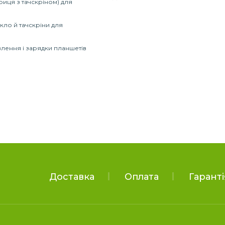
риця з тачскріном) для
кло й тачскріни для
лення і зарядки планшетів
Доставка
Оплата
Гаранті