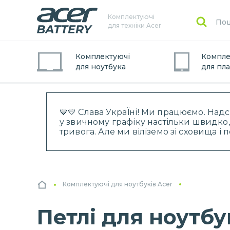
Комплектуючі
для техніки Acer
Комплектуючі
Компле
для
ноутбук
а
для
пл
💙💛 Слава УкраЇні! Ми працюємо. Над
у звичному графіку настільки швидко,
тривога. Але ми віліземо зі сховища і
Комплектуючі для ноутбуків Acer
Петлі для ноутбу