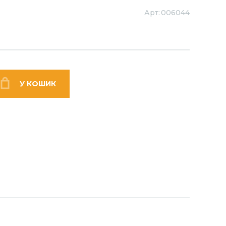
Арт:
006044