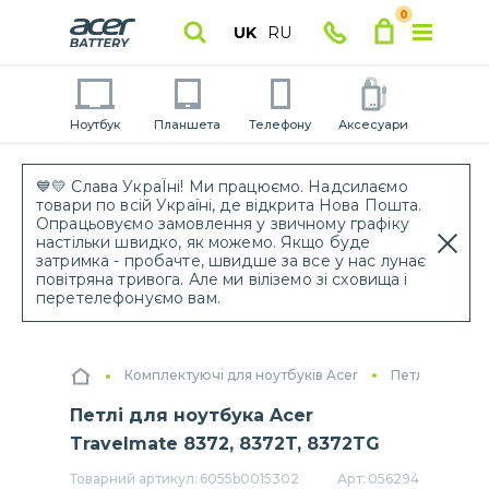
0
UK
RU
Ноутбук
Планшета
Телефону
Аксесуари
💙💛 Слава УкраЇні! Ми працюємо. Надсилаємо
товари по всій Україні, де відкрита Нова Пошта.
Опрацьовуємо замовлення у звичному графіку
настільки швидко, як можемо. Якщо буде
затримка - пробачте, швидше за все у нас лунає
повітряна тривога. Але ми віліземо зі сховища і
перетелефонуємо вам.
Комплектуючі для ноутбуків Acer
Петлі ноутбук
Петлі для ноутбука Acer
Travelmate 8372, 8372T, 8372TG
Товарний артикул:
6055b0015302
Арт:
056294