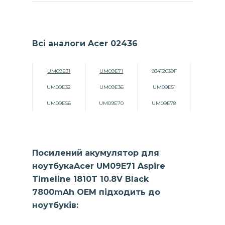
Всі аналоги Acer 02436
UM09E31
UM09E71
934T2039F
UM09E32
UM09E36
UM09E51
UM09E56
UM09E70
UM09E78
Посилений акумулятор для
ноутбукаAcer UM09E71 Aspire
Timeline 1810T 10.8V Black
7800mAh OEM підходить до
ноутбуків: