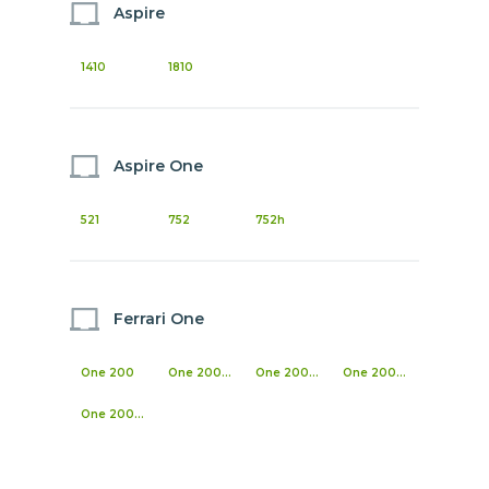
Aspire
1410
1810
Aspire One
521
752
752h
Ferrari One
One 200
One 200-1799
One 200-312G25n
One 200-313G32n
One 200-314G50n