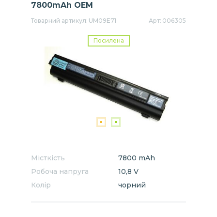
7800mAh OEM
Товарний артикул:
UM09E71
Арт:
006305
Посилена
Місткість
7800 mAh
Робоча напруга
10,8 V
Колір
чорний