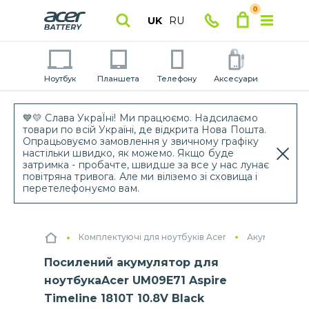
0
UK
RU
Ноутбук
Планшета
Телефону
Аксесуари
💙💛 Слава УкраЇні! Ми працюємо. Надсилаємо
товари по всій Україні, де відкрита Нова Пошта.
Опрацьовуємо замовлення у звичному графіку
настільки швидко, як можемо. Якщо буде
затримка - пробачте, швидше за все у нас лунає
повітряна тривога. Але ми віліземо зі сховища і
перетелефонуємо вам.
Комплектуючі для ноутбуків Acer
Акумулятори 
Посилений акумулятор для
ноутбукаAcer UM09E71 Aspire
Timeline 1810T 10.8V Black