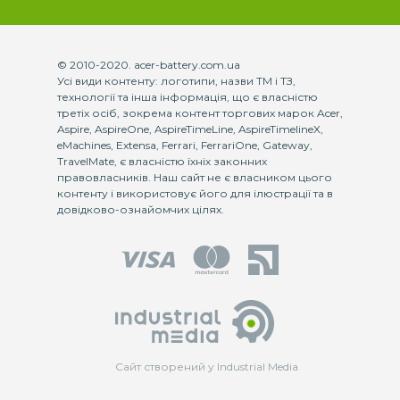
© 2010-2020. acer-battery.com.ua
Усі види контенту: логотипи, назви ТМ і ТЗ,
технології та інша інформація, що є власністю
третіх осіб, зокрема контент торгових марок Acer,
Aspire, AspireOne, AspireTimeLine, AspireTimelineX,
eMachines, Extensa, Ferrari, FerrariOne, Gateway,
TravelMate, є власністю їхніх законних
правовласників. Наш сайт не є власником цього
контенту і використовує його для ілюстрації та в
довідково-ознайомчих цілях.
Сайт створений у Industrial Media