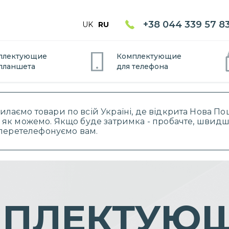
+38 044 339 57 8
UK
RU
плектующие
Комплектующие
планшет
а
для
телефон
а
силаємо товари по всій Україні, де відкрита Нова 
 як можемо. Якщо буде затримка - пробачте, швидше
і перетелефонуємо вам.
ПЛЕКТУЮ