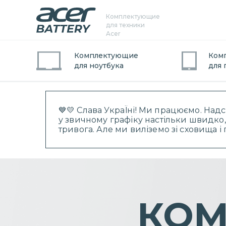
Комплектующие
для техники
Acer
Комплектующие
Ком
для
ноутбук
а
для
💙💛 Слава УкраЇні! Ми працюємо. Над
у звичному графіку настільки швидко,
тривога. Але ми виліземо зі сховища 
КОМ