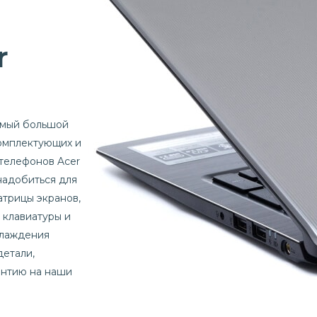
r
амый большой
комплектующих и
 телефонов Acer
онадобиться для
атрицы экранов,
 клавиатуры и
хлаждения
детали,
антию на наши