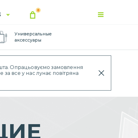
0
3
Универсальные
аксессуары
Пошта. Опрацьовуємо замовлення
 за все у нас лунає повітряна
ЩИЕ