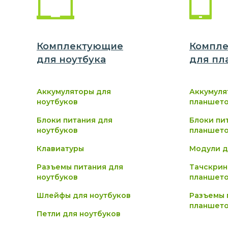
Комплектующие
Компл
для
ноутбук
а
для
пл
Аккумуляторы для
Аккумуля
ноутбуков
планшет
Блоки питания для
Блоки пи
ноутбуков
планшет
Клавиатуры
Модули д
Разъемы питания для
Тачскрин
ноутбуков
планшет
Шлейфы для ноутбуков
Разъемы 
планшет
Петли для ноутбуков