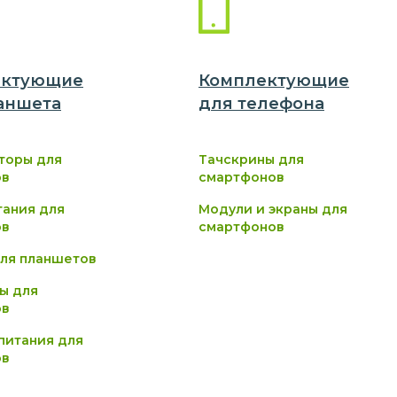
ектующие
Комплектующие
аншет
а
для
телефон
а
торы для
Тачскрины для
ов
смартфонов
тания для
Модули и экраны для
ов
смартфонов
ля планшетов
ы для
ов
питания для
ов