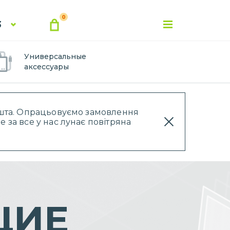
0
3
Универсальные
аксессуары
Пошта. Опрацьовуємо замовлення
 за все у нас лунає повітряна
ЩИЕ