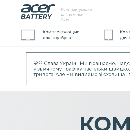
Комплектующие
для техники
Acer
Комплектующие
Ком
для
ноутбук
а
для
💙💛 Слава УкраЇні! Ми працюємо. Над
у звичному графіку настільки швидко,
тривога. Але ми виліземо зі сховища 
КОМ