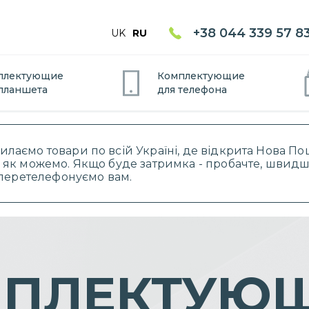
+38 044 339 57 8
UK
RU
плектующие
Комплектующие
планшет
а
для
телефон
а
силаємо товари по всій Україні, де відкрита Нова 
 як можемо. Якщо буде затримка - пробачте, швидше
і перетелефонуємо вам.
ПЛЕКТУЮ