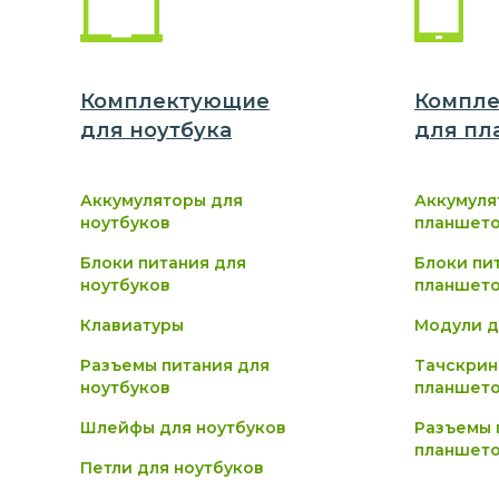
Комплектующие
Компл
для
ноутбук
а
для
пл
Аккумуляторы для
Аккумуля
ноутбуков
планшет
Блоки питания для
Блоки пи
ноутбуков
планшет
Клавиатуры
Модули д
Разъемы питания для
Тачскрин
ноутбуков
планшет
Шлейфы для ноутбуков
Разъемы 
планшет
Петли для ноутбуков