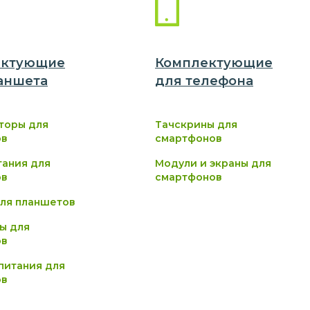
ектующие
Комплектующие
аншет
а
для
телефон
а
торы для
Тачскрины для
ов
смартфонов
тания для
Модули и экраны для
ов
смартфонов
ля планшетов
ы для
ов
питания для
ов