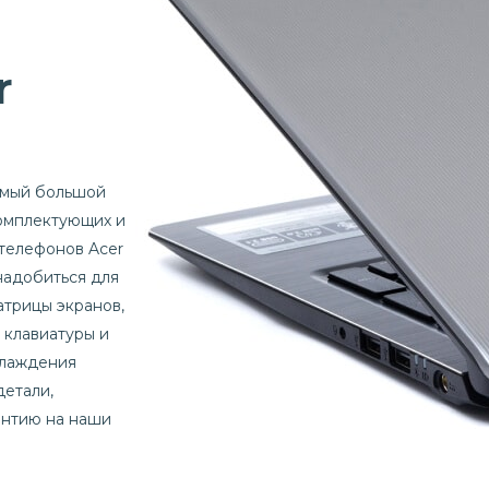
r
амый большой
комплектующих и
 телефонов Acer
онадобиться для
атрицы экранов,
 клавиатуры и
хлаждения
детали,
антию на наши