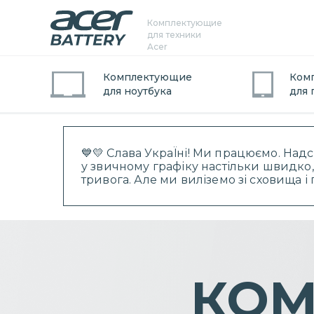
Комплектующие
для техники
Acer
Комплектующие
Ком
для
ноутбук
а
для
💙💛 Слава УкраЇні! Ми працюємо. Над
у звичному графіку настільки швидко,
тривога. Але ми виліземо зі сховища 
КОМ