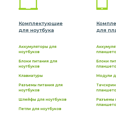
Комплектующие
Компл
для
ноутбук
а
для
пл
Аккумуляторы для
Аккумуля
ноутбуков
планшет
Блоки питания для
Блоки пи
ноутбуков
планшет
Клавиатуры
Модули д
Разъемы питания для
Тачскрин
ноутбуков
планшет
Шлейфы для ноутбуков
Разъемы 
планшет
Петли для ноутбуков