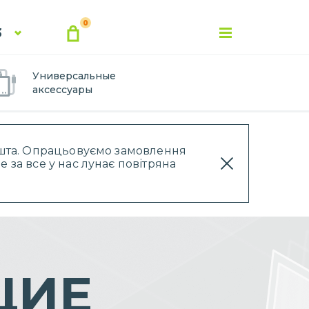
0
3
Универсальные
аксессуары
Пошта. Опрацьовуємо замовлення
 за все у нас лунає повітряна
ЩИЕ