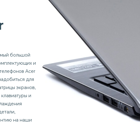
r
амый большой
комплектующих и
 телефонов Acer
онадобиться для
атрицы экранов,
 клавиатуры и
хлаждения
детали,
антию на наши