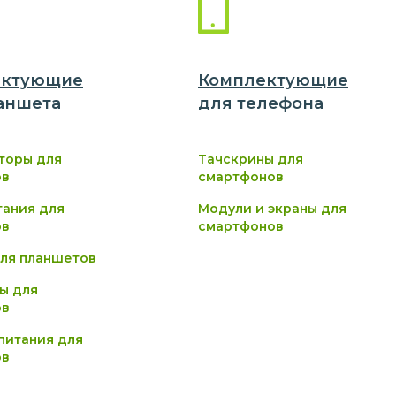
ектующие
Комплектующие
аншет
а
для
телефон
а
торы для
Тачскрины для
ов
смартфонов
тания для
Модули и экраны для
ов
смартфонов
ля планшетов
ы для
ов
питания для
ов