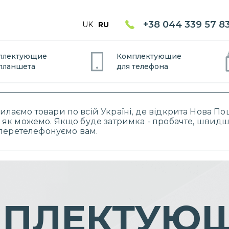
+38 044 339 57 8
UK
RU
плектующие
Комплектующие
планшет
а
для
телефон
а
силаємо товари по всій Україні, де відкрита Нова 
 як можемо. Якщо буде затримка - пробачте, швидше
і перетелефонуємо вам.
ПЛЕКТУЮ