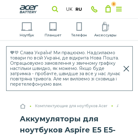
0
UK
RU
Ноутбук
Планшет
Телефон
Аксессуары
💙💛 Слава УкраЇні! Ми працюємо. Надсилаємо
товари по всій Україні, де відкрита Нова Пошта.
Опрацьовуємо замовлення у звичному графіку
настільки швидко, як можемо. Якщо буде
затримка - пробачте, швидше за все у нас лунає
повітряна тривога. Але ми виліземо зі сховища і
перетелефонуємо вам.
Комплектующие для ноутбуков Acer
Аккумулят
Аккумуляторы для
ноутбуков Aspire E5 E5-