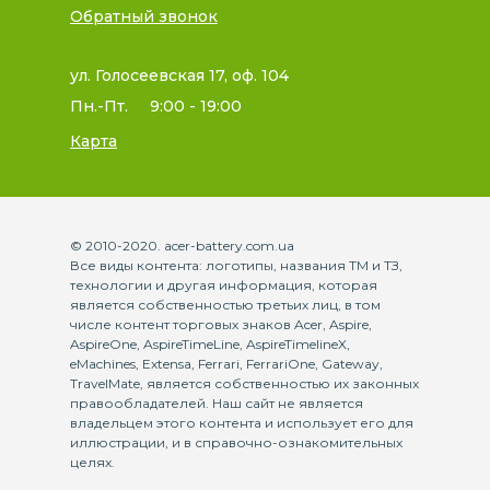
Обратный звонок
ул. Голосеевская 17, оф. 104
Пн.-Пт.
9:00 - 19:00
Карта
© 2010-2020. acer-battery.com.ua
Все виды контента: логотипы, названия ТМ и ТЗ,
технологии и другая информация, которая
является собственностью третьих лиц, в том
числе контент торговых знаков Acer, Aspire,
AspireOne, AspireTimeLine, AspireTimelineX,
eMachines, Extensa, Ferrari, FerrariOne, Gateway,
TravelMate, является собственностью их законных
правообладателей. Наш сайт не является
владельцем этого контента и использует его для
иллюстрации, и в справочно-ознакомительных
целях.