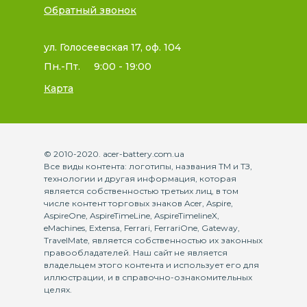
Обратный звонок
ул. Голосеевская 17, оф. 104
Пн.-Пт.
9:00 - 19:00
Карта
© 2010-2020. acer-battery.com.ua
Все виды контента: логотипы, названия ТМ и ТЗ,
технологии и другая информация, которая
является собственностью третьих лиц, в том
числе контент торговых знаков Acer, Aspire,
AspireOne, AspireTimeLine, AspireTimelineX,
eMachines, Extensa, Ferrari, FerrariOne, Gateway,
TravelMate, является собственностью их законных
правообладателей. Наш сайт не является
владельцем этого контента и использует его для
иллюстрации, и в справочно-ознакомительных
целях.