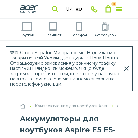
0
UK
RU
Ноутбук
Планшет
Телефон
Аксессуары
💙💛 Слава УкраЇні! Ми працюємо. Надсилаємо
товари по всій Україні, де відкрита Нова Пошта.
Опрацьовуємо замовлення у звичному графіку
настільки швидко, як можемо. Якщо буде
затримка - пробачте, швидше за все у нас лунає
повітряна тривога. Але ми виліземо зі сховища і
перетелефонуємо вам.
Комплектующие для ноутбуков Acer
Аккумулят
Аккумуляторы для
ноутбуков Aspire E5 E5-