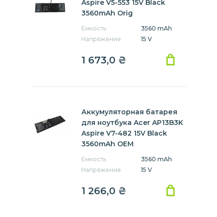
Aspire V5-553 15V Black
3560mAh Orig
Емкость
3560 mAh
Напряжение
15 V
1 673,0
₴
Аккумуляторная батарея
для ноутбука Acer AP13B3K
Aspire V7-482 15V Black
3560mAh OEM
Емкость
3560 mAh
Напряжение
15 V
1 266,0
₴