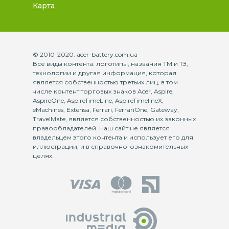
Карта
© 2010-2020. acer-battery.com.ua
Все виды контента: логотипы, названия ТМ и ТЗ,
технологии и другая информация, которая
является собственностью третьих лиц, в том
числе контент торговых знаков Acer, Aspire,
AspireOne, AspireTimeLine, AspireTimelineX,
eMachines, Extensa, Ferrari, FerrariOne, Gateway,
TravelMate, является собственностью их законных
правообладателей. Наш сайт не является
владельцем этого контента и использует его для
иллюстрации, и в справочно-ознакомительных
целях.