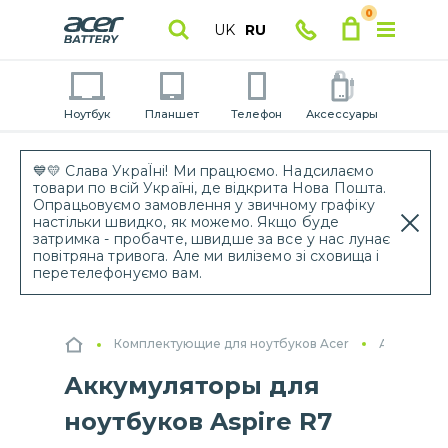
0
UK
RU
Ноутбук
Планшет
Телефон
Аксессуары
💙💛 Слава УкраЇні! Ми працюємо. Надсилаємо
товари по всій Україні, де відкрита Нова Пошта.
Опрацьовуємо замовлення у звичному графіку
настільки швидко, як можемо. Якщо буде
затримка - пробачте, швидше за все у нас лунає
повітряна тривога. Але ми виліземо зі сховища і
перетелефонуємо вам.
Комплектующие для ноутбуков Acer
Аккумулят
Аккумуляторы для
ноутбуков Aspire R7