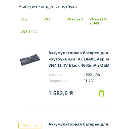
Выберите модель ноутбука:
V15
VN7
VN7-592G
VN7-791G-
73AW
VN7-792G
Аккумуляторная батарея для
ноутбука Acer AC14A8L Aspire
VN7 11.4V Black 4605mAh OEM
Емкость
4605 mAh
Напряжение
11,4 V
1 582,0
₴
Аккумуляторная батарея для
Оригинал