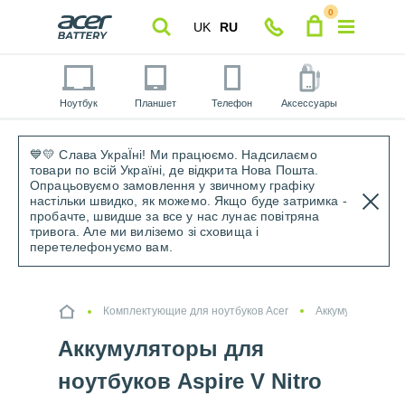
0
UK
RU
Ноутбук
Планшет
Телефон
Аксессуары
💙💛 Слава УкраЇні! Ми працюємо. Надсилаємо
товари по всій Україні, де відкрита Нова Пошта.
Опрацьовуємо замовлення у звичному графіку
настільки швидко, як можемо. Якщо буде затримка -
пробачте, швидше за все у нас лунає повітряна
тривога. Але ми виліземо зі сховища і
перетелефонуємо вам.
Комплектующие для ноутбуков Acer
Аккумуляторы дл
Аккумуляторы для
ноутбуков Aspire V Nitro