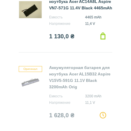
ноутбука Acer AC14A8L Aspire
VN7-571G 11.4V Black 4465mAh
Емкость
4465 mAh
Напряжение
11,4 V
1 130,0
₴
Аккумуляторная батарея для
Оригинал
ноутбука Acer AL15B32 Aspire
V15V5-591G 11.1V Black
3200mAh Orig
Емкость
3200 mAh
Напряжение
11,1 V
1 628,0
₴