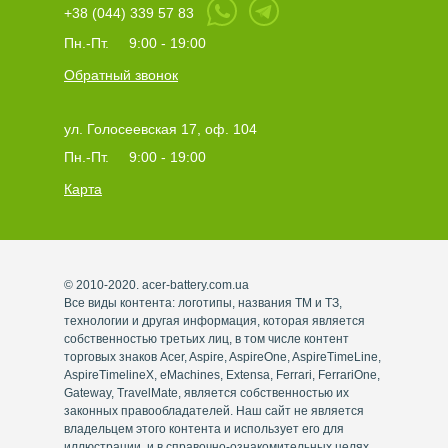
+38 (044) 339 57 83
Пн.-Пт.
9:00 - 19:00
Обратный звонок
ул. Голосеевская 17, оф. 104
Пн.-Пт.
9:00 - 19:00
Карта
© 2010-2020. acer-battery.com.ua
Все виды контента: логотипы, названия ТМ и ТЗ,
технологии и другая информация, которая является
собственностью третьих лиц, в том числе контент
торговых знаков Acer, Aspire, AspireOne, AspireTimeLine,
AspireTimelineX, eMachines, Extensa, Ferrari, FerrariOne,
Gateway, TravelMate, является собственностью их
законных правообладателей. Наш сайт не является
владельцем этого контента и использует его для
иллюстрации, и в справочно-ознакомительных целях.