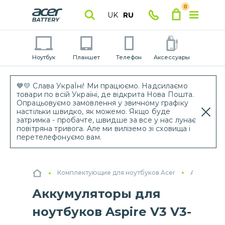
0
UK
RU
Ноутбук
Планшет
Телефон
Аксессуары
💙💛 Слава УкраЇні! Ми працюємо. Надсилаємо
товари по всій Україні, де відкрита Нова Пошта.
Опрацьовуємо замовлення у звичному графіку
настільки швидко, як можемо. Якщо буде
затримка - пробачте, швидше за все у нас лунає
повітряна тривога. Але ми виліземо зі сховища і
перетелефонуємо вам.
Комплектующие для ноутбуков Acer
Аккумулят
Аккумуляторы для
ноутбуков Aspire V3 V3-