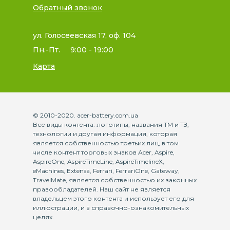
Обратный звонок
ул. Голосеевская 17, оф. 104
Пн.-Пт.
9:00 - 19:00
Карта
© 2010-2020. acer-battery.com.ua
Все виды контента: логотипы, названия ТМ и ТЗ,
технологии и другая информация, которая
является собственностью третьих лиц, в том
числе контент торговых знаков Acer, Aspire,
AspireOne, AspireTimeLine, AspireTimelineX,
eMachines, Extensa, Ferrari, FerrariOne, Gateway,
TravelMate, является собственностью их законных
правообладателей. Наш сайт не является
владельцем этого контента и использует его для
иллюстрации, и в справочно-ознакомительных
целях.