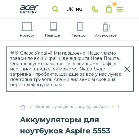
0
UK
RU
Ноутбук
Планшет
Телефон
Аксессуары
💙💛 Слава УкраЇні! Ми працюємо. Надсилаємо
товари по всій Україні, де відкрита Нова Пошта.
Опрацьовуємо замовлення у звичному графіку
настільки швидко, як можемо. Якщо буде
затримка - пробачте, швидше за все у нас лунає
повітряна тривога. Але ми виліземо зі сховища і
перетелефонуємо вам.
Комплектующие для ноутбуков Acer
Аккумулят
Аккумуляторы для
ноутбуков Aspire 5553