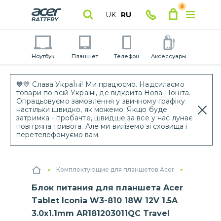
0
UK
RU
Ноутбук
Планшет
Телефон
Аксессуары
💙💛 Слава УкраЇні! Ми працюємо. Надсилаємо
товари по всій Україні, де відкрита Нова Пошта.
Опрацьовуємо замовлення у звичному графіку
настільки швидко, як можемо. Якщо буде
затримка - пробачте, швидше за все у нас лунає
повітряна тривога. Але ми виліземо зі сховища і
перетелефонуємо вам.
Комплектующие для планшетов Acer
Блоки пит
Блок питания для планшета Acer
Tablet Iconia W3-810 18W 12V 1.5A
3.0x1.1mm AR181203011QC Travel