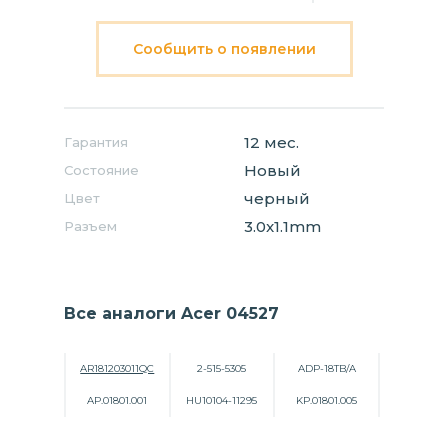
Сообщить о появлении
12 мес.
Гарантия
Новый
Состояние
черный
Цвет
3.0x1.1mm
Разъем
Все аналоги Acer 04527
AR181203011QC
2-515-5305
ADP-18TB/A
AP.01801.001
HU10104-11295
KP.01801.005