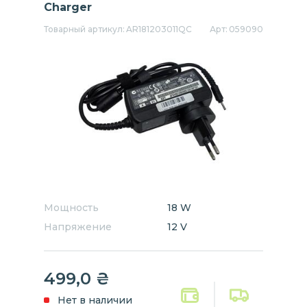
Charger
Товарный артикул:
AR181203011QC
Арт:
059090
Мощность
18 W
Напряжение
12 V
499,0
₴
Нет в наличии