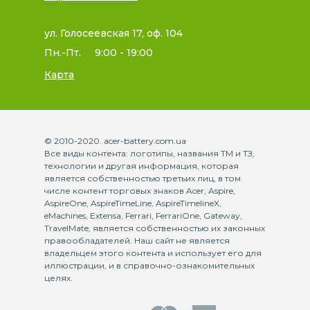
ул. Голосеевская 17, оф. 104
Пн.-Пт.
9:00 - 19:00
Карта
© 2010-2020. acer-battery.com.ua
Все виды контента: логотипы, названия ТМ и ТЗ,
технологии и другая информация, которая
является собственностью третьих лиц, в том
числе контент торговых знаков Acer, Aspire,
AspireOne, AspireTimeLine, AspireTimelineX,
eMachines, Extensa, Ferrari, FerrariOne, Gateway,
TravelMate, является собственностью их законных
правообладателей. Наш сайт не является
владельцем этого контента и использует его для
иллюстрации, и в справочно-ознакомительных
целях.