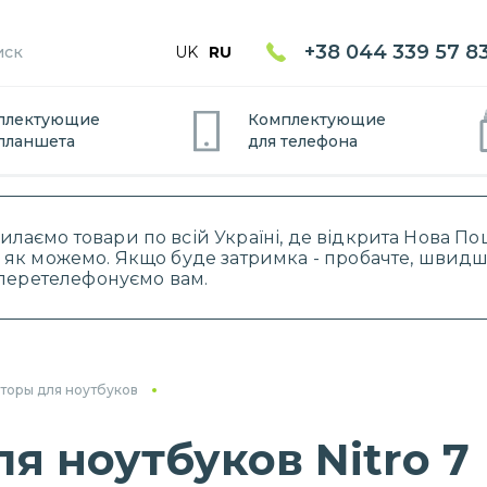
+38 044 339 57 8
UK
RU
плектующие
Комплектующие
планшет
а
для
телефон
а
силаємо товари по всій Україні, де відкрита Нова 
 як можемо. Якщо буде затримка - пробачте, швидше
і перетелефонуємо вам.
торы для ноутбуков
я ноутбуков Nitro 7