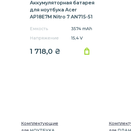
Аккумуляторная батарея
для ноутбука Acer
AP18E7M Nitro 7 AN715-51
15.4V Black 3574mAh
Емкость
3574 mAh
Напряжение
15,4 V
1 718,0
₴
Комплектующие
Комплек
для
НОУТБУК
А
для
ПЛА