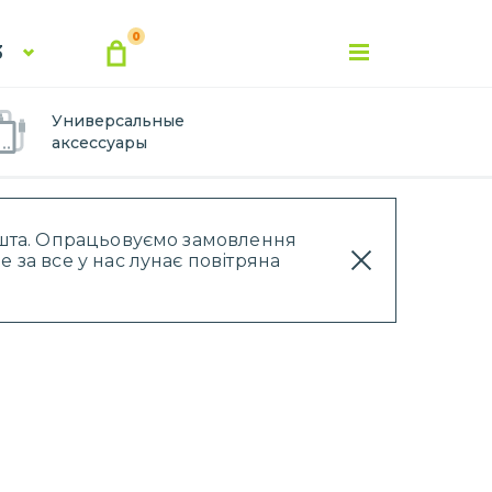
0
3
Универсальные
аксессуары
Пошта. Опрацьовуємо замовлення
 за все у нас лунає повітряна