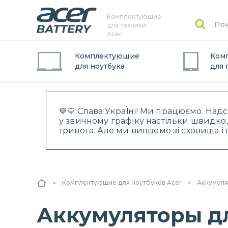
Комплектующие
для техники
Acer
Комплектующие
Ком
для
ноутбук
а
для
💙💛 Слава УкраЇні! Ми працюємо. Над
у звичному графіку настільки швидко,
тривога. Але ми виліземо зі сховища 
Комплектующие для ноутбуков Acer
Аккумуля
Аккумуляторы дл