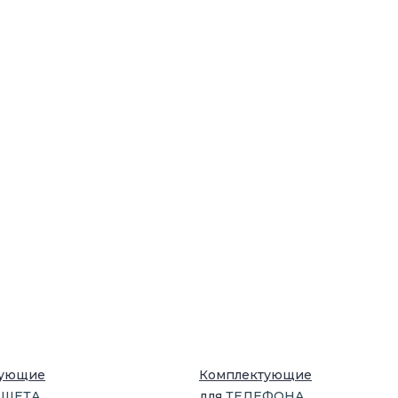
тующие
Комплектующие
НШЕТ
А
для
ТЕЛЕФОН
А