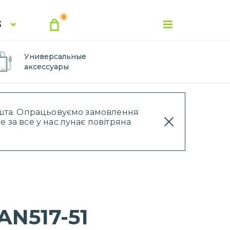
0
3
Универсальные
аксессуары
Пошта. Опрацьовуємо замовлення
 за все у нас лунає повітряна
AN517-51