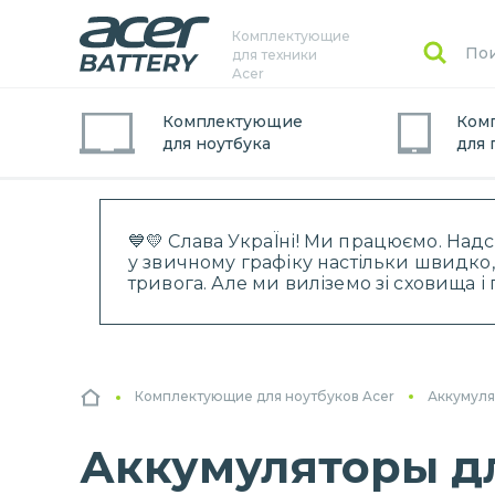
Комплектующие
для техники
Acer
Комплектующие
Ком
для
ноутбук
а
для
💙💛 Слава УкраЇні! Ми працюємо. Над
у звичному графіку настільки швидко,
тривога. Але ми виліземо зі сховища 
Комплектующие для ноутбуков Acer
Аккумуля
Аккумуляторы для