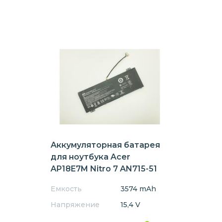
Аккумуляторная батарея
для ноутбука Acer
AP18E7M Nitro 7 AN715-51
15.4V Black 3574mAh
Емкость
3574 mAh
Напряжение
15,4 V