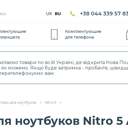
+38 044 339 57 8
UK
RU
плектующие
Комплектующие
планшет
а
для
телефон
а
силаємо товари по всій Україні, де відкрита Нова 
 як можемо. Якщо буде затримка - пробачте, швидше
і перетелефонуємо вам.
торы для ноутбуков
Nitro 5
 ноутбуков Nitro 5 