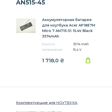
AN515-45
Аккумуляторная батарея
для ноутбука Acer AP18E7M
Nitro 7 AN715-51 15.4V Black
3574mAh
Емкость
3574 mAh
Напряжение
15,4 V
1 718,0
₴
Комплектующие
для
НОУТБУК
А
Аккумуляторы для ноутбуков