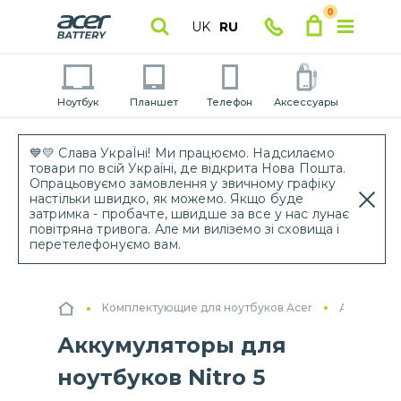
0
UK
RU
Ноутбук
Планшет
Телефон
Аксессуары
💙💛 Слава УкраЇні! Ми працюємо. Надсилаємо
товари по всій Україні, де відкрита Нова Пошта.
Опрацьовуємо замовлення у звичному графіку
настільки швидко, як можемо. Якщо буде
затримка - пробачте, швидше за все у нас лунає
повітряна тривога. Але ми виліземо зі сховища і
перетелефонуємо вам.
Комплектующие для ноутбуков Acer
Аккумулят
Аккумуляторы для
ноутбуков Nitro 5