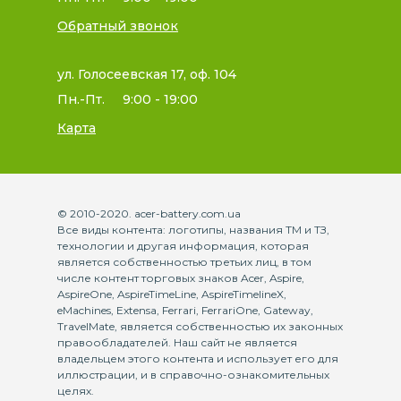
Обратный звонок
ул. Голосеевская 17, оф. 104
Пн.-Пт.
9:00 - 19:00
Карта
© 2010-2020. acer-battery.com.ua
Все виды контента: логотипы, названия ТМ и ТЗ,
технологии и другая информация, которая
является собственностью третьих лиц, в том
числе контент торговых знаков Acer, Aspire,
AspireOne, AspireTimeLine, AspireTimelineX,
eMachines, Extensa, Ferrari, FerrariOne, Gateway,
TravelMate, является собственностью их законных
правообладателей. Наш сайт не является
владельцем этого контента и использует его для
иллюстрации, и в справочно-ознакомительных
целях.