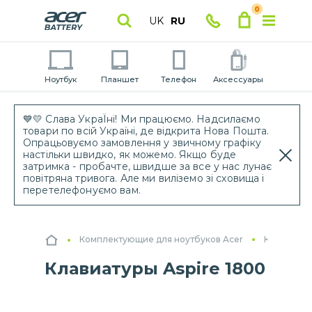
0
UK
RU
Ноутбук
Планшет
Телефон
Аксессуары
💙💛 Слава УкраЇні! Ми працюємо. Надсилаємо
товари по всій Україні, де відкрита Нова Пошта.
Опрацьовуємо замовлення у звичному графіку
настільки швидко, як можемо. Якщо буде
затримка - пробачте, швидше за все у нас лунає
повітряна тривога. Але ми виліземо зі сховища і
перетелефонуємо вам.
Комплектующие для ноутбуков Acer
Клавиатур
Клавиатуры Aspire 1800