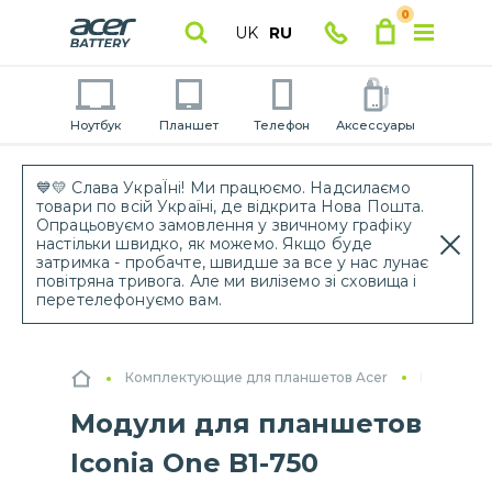
0
UK
RU
Ноутбук
Планшет
Телефон
Аксессуары
💙💛 Слава УкраЇні! Ми працюємо. Надсилаємо
товари по всій Україні, де відкрита Нова Пошта.
Опрацьовуємо замовлення у звичному графіку
настільки швидко, як можемо. Якщо буде
затримка - пробачте, швидше за все у нас лунає
повітряна тривога. Але ми виліземо зі сховища і
перетелефонуємо вам.
Комплектующие для планшетов Acer
Модули д
Модули для планшетов
Iconia One B1-750