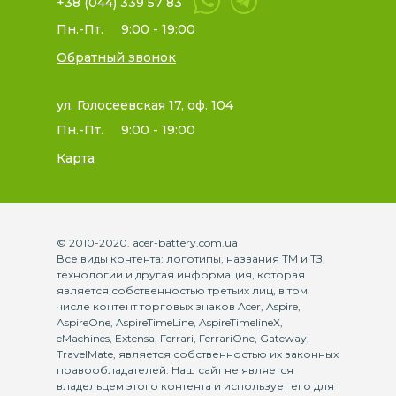
+38 (044) 339 57 83
Пн.-Пт.
9:00 - 19:00
Обратный звонок
ул. Голосеевская 17, оф. 104
Пн.-Пт.
9:00 - 19:00
Карта
© 2010-2020. acer-battery.com.ua
Все виды контента: логотипы, названия ТМ и ТЗ,
технологии и другая информация, которая
является собственностью третьих лиц, в том
числе контент торговых знаков Acer, Aspire,
AspireOne, AspireTimeLine, AspireTimelineX,
eMachines, Extensa, Ferrari, FerrariOne, Gateway,
TravelMate, является собственностью их законных
правообладателей. Наш сайт не является
владельцем этого контента и использует его для