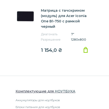
Матрица с тачскрином
(модуль) для Acer Iconia
One B1-750 с рамкой
черный
Диагональ
7"
Разрешение
1280x800
1 154,0
₴
Комплектующие
для
НОУТБУК
А
Аккумуляторы для ноутбуков
Блоки питания для ноутбуков