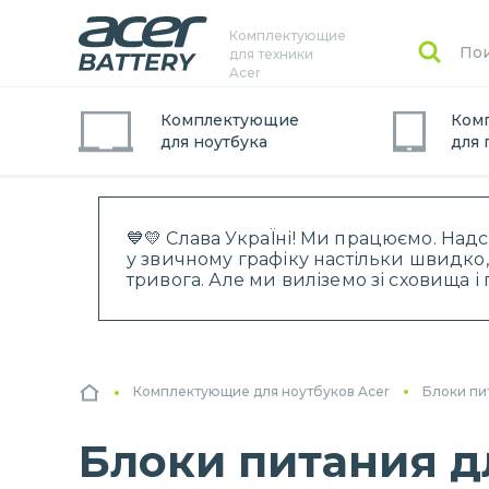
Комплектующие
для техники
Acer
Комплектующие
Ком
для
ноутбук
а
для
💙💛 Слава УкраЇні! Ми працюємо. Над
у звичному графіку настільки швидко,
тривога. Але ми виліземо зі сховища 
Комплектующие для ноутбуков Acer
Блоки пи
Блоки питания д