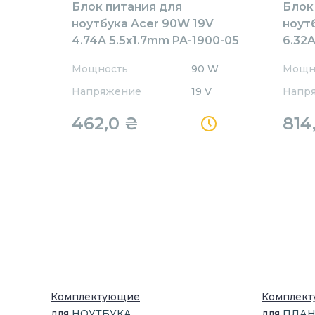
Блок питания для
Блок
ноутбука Acer 90W 19V
ноут
4.74A 5.5x1.7mm PA-1900-05
6.32
REPLACEMENT
BB Or
Мощность
90 W
Мощн
Напряжение
19 V
Напр
462,0
₴
814
Комплектующие
Комплек
для
НОУТБУК
А
для
ПЛА