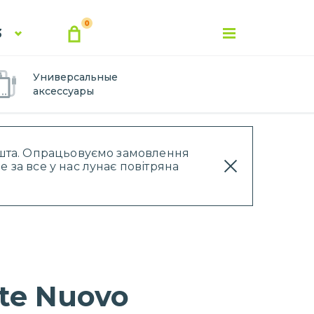
0
3
Универсальные
аксессуары
Пошта. Опрацьовуємо замовлення
 за все у нас лунає повітряна
te Nuovo