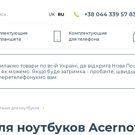
+38 044 339 57 8
UK
RU
плектующие
Комплектующие
планшет
а
для
телефон
а
силаємо товари по всій Україні, де відкрита Нова 
 як можемо. Якщо буде затримка - пробачте, швидше
і перетелефонуємо вам.
тания для ноутбуков
ля ноутбуков Acerno