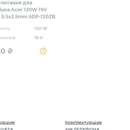
 питания для
бука Acer 120W 19V
A 5.5x2.5mm ADP-120ZB
ig
ость
120 W
яжение
19 V
,0
₴
тующие
Комплектующие
НШЕТ
А
для
ТЕЛЕФОН
А