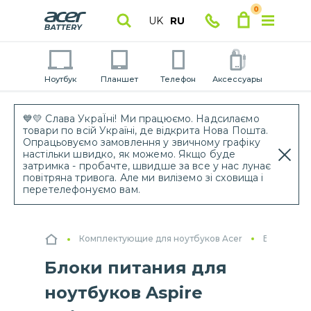
0
UK
RU
Ноутбук
Планшет
Телефон
Аксессуары
💙💛 Слава УкраЇні! Ми працюємо. Надсилаємо
товари по всій Україні, де відкрита Нова Пошта.
Опрацьовуємо замовлення у звичному графіку
настільки швидко, як можемо. Якщо буде
затримка - пробачте, швидше за все у нас лунає
повітряна тривога. Але ми виліземо зі сховища і
перетелефонуємо вам.
Комплектующие для ноутбуков Acer
Блоки пит
Блоки питания для
ноутбуков Aspire