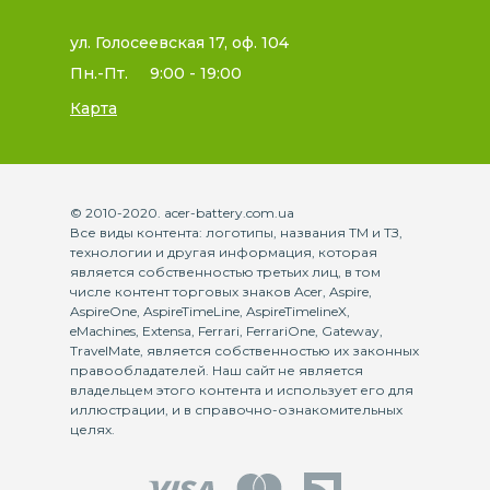
ул. Голосеевская 17, оф. 104
Пн.-Пт.
9:00 - 19:00
Карта
© 2010-2020. acer-battery.com.ua
Все виды контента: логотипы, названия ТМ и ТЗ,
технологии и другая информация, которая
является собственностью третьих лиц, в том
числе контент торговых знаков Acer, Aspire,
AspireOne, AspireTimeLine, AspireTimelineX,
eMachines, Extensa, Ferrari, FerrariOne, Gateway,
TravelMate, является собственностью их законных
правообладателей. Наш сайт не является
владельцем этого контента и использует его для
иллюстрации, и в справочно-ознакомительных
целях.