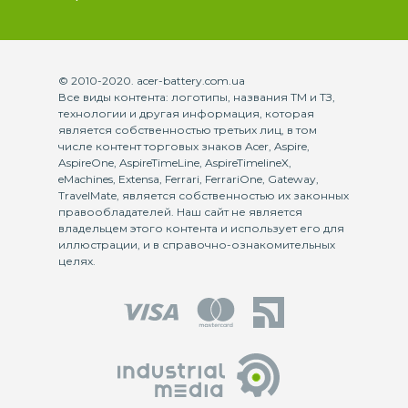
© 2010-2020. acer-battery.com.ua
Все виды контента: логотипы, названия ТМ и ТЗ,
технологии и другая информация, которая
является собственностью третьих лиц, в том
числе контент торговых знаков Acer, Aspire,
AspireOne, AspireTimeLine, AspireTimelineX,
eMachines, Extensa, Ferrari, FerrariOne, Gateway,
TravelMate, является собственностью их законных
правообладателей. Наш сайт не является
владельцем этого контента и использует его для
иллюстрации, и в справочно-ознакомительных
целях.