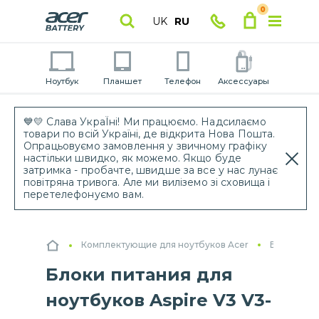
0
UK
RU
Ноутбук
Планшет
Телефон
Аксессуары
💙💛 Слава УкраЇні! Ми працюємо. Надсилаємо
товари по всій Україні, де відкрита Нова Пошта.
Опрацьовуємо замовлення у звичному графіку
настільки швидко, як можемо. Якщо буде
затримка - пробачте, швидше за все у нас лунає
повітряна тривога. Але ми виліземо зі сховища і
перетелефонуємо вам.
Комплектующие для ноутбуков Acer
Блоки пит
Блоки питания для
ноутбуков Aspire V3 V3-