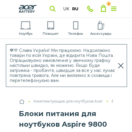
0
UK
RU
Ноутбук
Планшет
Телефон
Аксессуары
💙💛 Слава УкраЇні! Ми працюємо. Надсилаємо
товари по всій Україні, де відкрита Нова Пошта.
Опрацьовуємо замовлення у звичному графіку
настільки швидко, як можемо. Якщо буде
затримка - пробачте, швидше за все у нас лунає
повітряна тривога. Але ми виліземо зі сховища і
перетелефонуємо вам.
Комплектующие для ноутбуков Acer
Блоки пит
Блоки питания для
ноутбуков Aspire 9800