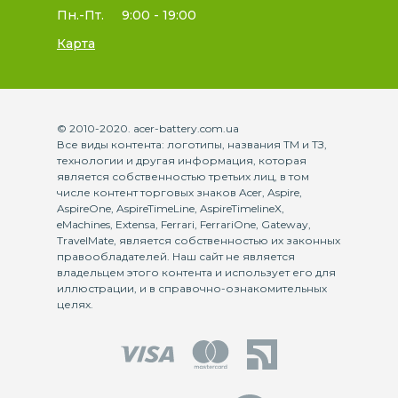
Пн.-Пт.
9:00 - 19:00
Карта
© 2010-2020. acer-battery.com.ua
Все виды контента: логотипы, названия ТМ и ТЗ,
технологии и другая информация, которая
является собственностью третьих лиц, в том
числе контент торговых знаков Acer, Aspire,
AspireOne, AspireTimeLine, AspireTimelineX,
eMachines, Extensa, Ferrari, FerrariOne, Gateway,
TravelMate, является собственностью их законных
правообладателей. Наш сайт не является
владельцем этого контента и использует его для
иллюстрации, и в справочно-ознакомительных
целях.