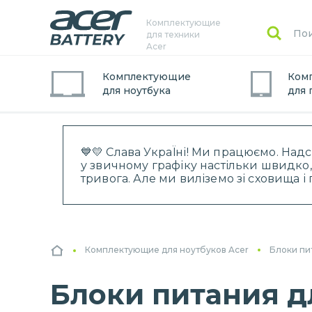
Комплектующие
для техники
Acer
Комплектующие
Ком
для
ноутбук
а
для
💙💛 Слава УкраЇні! Ми працюємо. Над
у звичному графіку настільки швидко,
тривога. Але ми виліземо зі сховища 
Комплектующие для ноутбуков Acer
Блоки пи
Блоки питания д