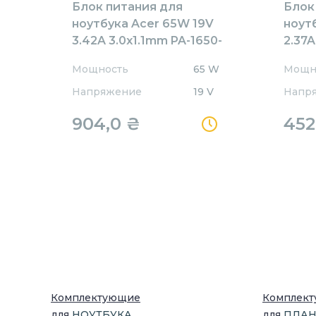
Блок питания для
Блок
ноутбука Acer 65W 19V
ноут
3.42A 3.0x1.1mm PA-1650-
2.37A
80AW Orig Orig
OEM
Мощность
65 W
Мощн
Напряжение
19 V
Напр
904,0
₴
452
Комплектующие
Комплек
для
НОУТБУК
А
для
ПЛА