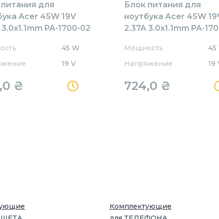
 питания для
Блок питания для
бука Acer 45W 19V
ноутбука Acer 45W 19
 3.0x1.1mm PA-1700-02
2.37A 3.0x1.1mm PA-17
Orig
ость
45 W
Мощность
45
яжение
19 V
Напряжение
19 
,0
₴
724,0
₴
тующие
Комплектующие
НШЕТ
А
для
ТЕЛЕФОН
А