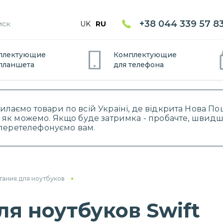
+38 044 339 57 8
UK
RU
плектующие
Комплектующие
планшет
а
для
телефон
а
силаємо товари по всій Україні, де відкрита Нова 
 як можемо. Якщо буде затримка - пробачте, швидше
і перетелефонуємо вам.
тания для ноутбуков
ля ноутбуков Swift