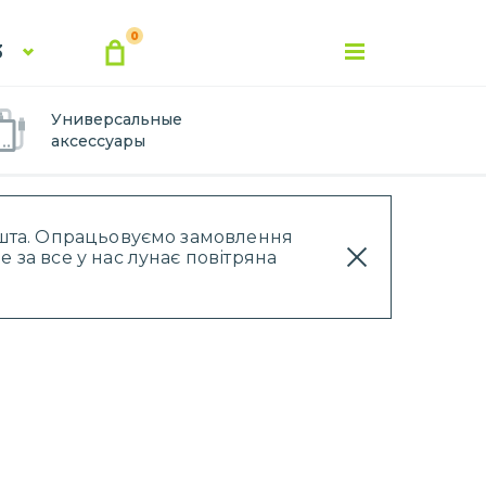
0
3
Универсальные
аксессуары
Пошта. Опрацьовуємо замовлення
 за все у нас лунає повітряна