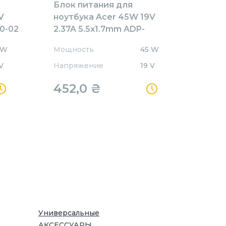
Блок питания для
V
ноутбука Acer 45W 19V
00-02
2.37A 5.5x1.7mm ADP-
45HE/B OEM
 W
Мощность
45 W
V
Напряжение
19 V
452,0
₴
Универсальные
АКСЕССУАРЫ