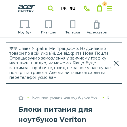
0
UK
RU
Ноутбук
Планшет
Телефон
Аксессуары
💙💛 Слава УкраЇні! Ми працюємо. Надсилаємо
товари по всій Україні, де відкрита Нова Пошта.
Опрацьовуємо замовлення у звичному графіку
настільки швидко, як можемо. Якщо буде
затримка - пробачте, швидше за все у нас лунає
повітряна тривога. Але ми виліземо зі сховища і
перетелефонуємо вам.
Комплектующие для ноутбуков Acer
Блоки пит
Блоки питания для
ноутбуков Veriton