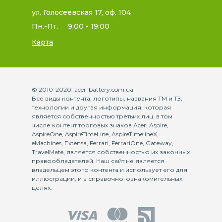
ул. Голосеевская 17, оф. 104
Пн.-Пт.
9:00 - 19:00
Карта
© 2010-2020. acer-battery.com.ua
Все виды контента: логотипы, названия ТМ и ТЗ,
технологии и другая информация, которая
является собственностью третьих лиц, в том
числе контент торговых знаков Acer, Aspire,
AspireOne, AspireTimeLine, AspireTimelineX,
eMachines, Extensa, Ferrari, FerrariOne, Gateway,
TravelMate, является собственностью их законных
правообладателей. Наш сайт не является
владельцем этого контента и использует его для
иллюстрации, и в справочно-ознакомительных
целях.