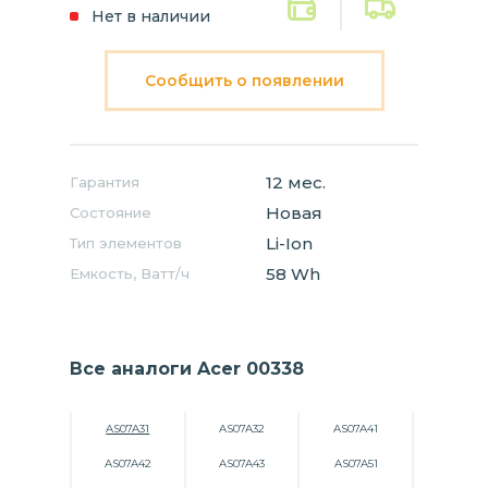
Нет в наличии
Сообщить о появлении
12 мес.
Гарантия
Новая
Состояние
Li-Ion
Тип элементов
58 Wh
Емкость, Ватт/ч
Все аналоги Acer 00338
AS07A31
AS07A32
AS07A41
AS07A42
AS07A43
AS07A51