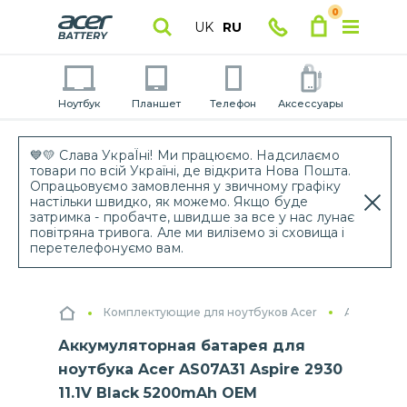
0
UK
RU
Ноутбук
Планшет
Телефон
Аксессуары
💙💛 Слава УкраЇні! Ми працюємо. Надсилаємо
товари по всій Україні, де відкрита Нова Пошта.
Опрацьовуємо замовлення у звичному графіку
настільки швидко, як можемо. Якщо буде
затримка - пробачте, швидше за все у нас лунає
повітряна тривога. Але ми виліземо зі сховища і
перетелефонуємо вам.
Комплектующие для ноутбуков Acer
Аккумулят
Аккумуляторная батарея для
ноутбука Acer AS07A31 Aspire 2930
11.1V Black 5200mAh OEM