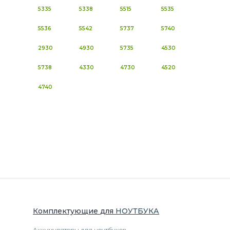
5335
5338
5515
5535
5536
5542
5737
5740
2930
4930
5735
4530
5738
4330
4730
4520
4740
Комплектующие
для
НОУТБУК
А
Аккумуляторы для ноутбуков