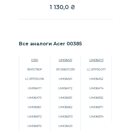
1 130,0
₴
Все аналоги Acer 00385
D150
UM08A31
UM08A73
934T2780F
BT.00607.039
LC.BTP00.017
LC.BTP00.018
UM08A51
UM08A52
UM08A71
UM08A72
UM08A74
UM08A75
UM08B31
UM08B32
UM08B51
UM08B52
UM08B71
UM08B72
UM08B73
UM08B74
UM08B75
UMO8A31