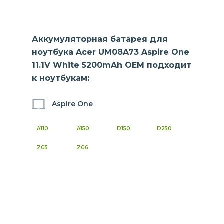
Аккумуляторная батарея для
ноутбука Acer UM08A73 Aspire One
11.1V White 5200mAh OEM подходит
к ноутбукам:
Aspire One
A110
A150
D150
D250
ZG5
ZG6