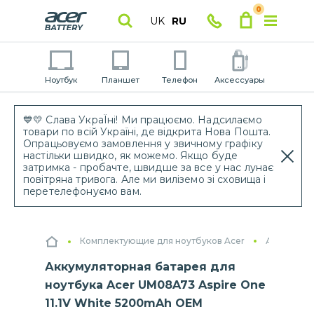
0
UK
RU
Ноутбук
Планшет
Телефон
Аксессуары
💙💛 Слава УкраЇні! Ми працюємо. Надсилаємо
товари по всій Україні, де відкрита Нова Пошта.
Опрацьовуємо замовлення у звичному графіку
настільки швидко, як можемо. Якщо буде
затримка - пробачте, швидше за все у нас лунає
повітряна тривога. Але ми виліземо зі сховища і
перетелефонуємо вам.
Комплектующие для ноутбуков Acer
Аккумулят
Аккумуляторная батарея для
ноутбука Acer UM08A73 Aspire One
11.1V White 5200mAh OEM