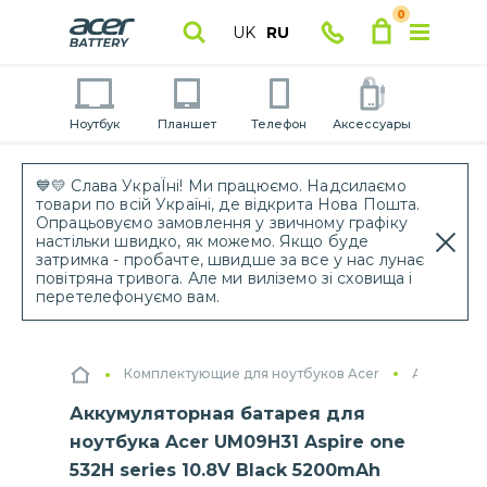
0
UK
RU
Ноутбук
Планшет
Телефон
Аксессуары
💙💛 Слава УкраЇні! Ми працюємо. Надсилаємо
товари по всій Україні, де відкрита Нова Пошта.
Опрацьовуємо замовлення у звичному графіку
настільки швидко, як можемо. Якщо буде
затримка - пробачте, швидше за все у нас лунає
повітряна тривога. Але ми виліземо зі сховища і
перетелефонуємо вам.
Комплектующие для ноутбуков Acer
Аккумулят
Аккумуляторная батарея для
ноутбука Acer UM09H31 Aspire one
532H series 10.8V Black 5200mAh