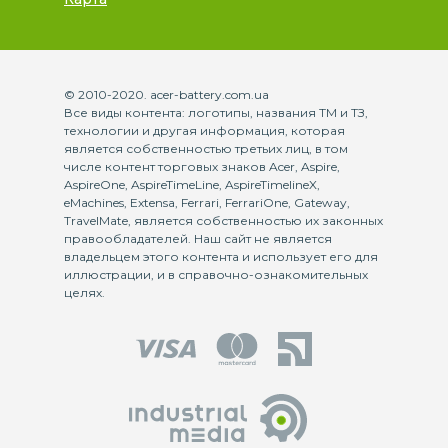
© 2010-2020. acer-battery.com.ua
Все виды контента: логотипы, названия ТМ и ТЗ,
технологии и другая информация, которая
является собственностью третьих лиц, в том
числе контент торговых знаков Acer, Aspire,
AspireOne, AspireTimeLine, AspireTimelineX,
eMachines, Extensa, Ferrari, FerrariOne, Gateway,
TravelMate, является собственностью их законных
правообладателей. Наш сайт не является
владельцем этого контента и использует его для
иллюстрации, и в справочно-ознакомительных
целях.