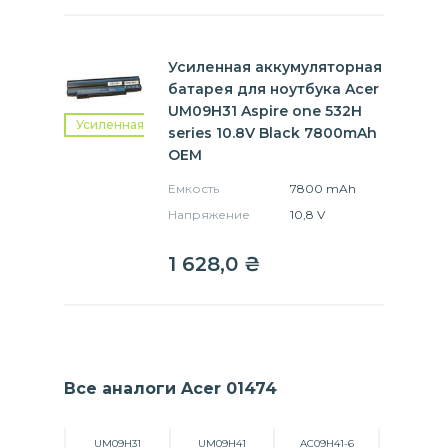
Усиленная аккумуляторная
батарея для ноутбука Acer
UM09H31 Aspire one 532H
Усиленная
series 10.8V Black 7800mAh
OEM
Емкость
7800 mAh
Напряжение
10,8 V
1 628,0
₴
Все аналоги Acer 01474
UM09H31
UM09H41
AC09H41-6