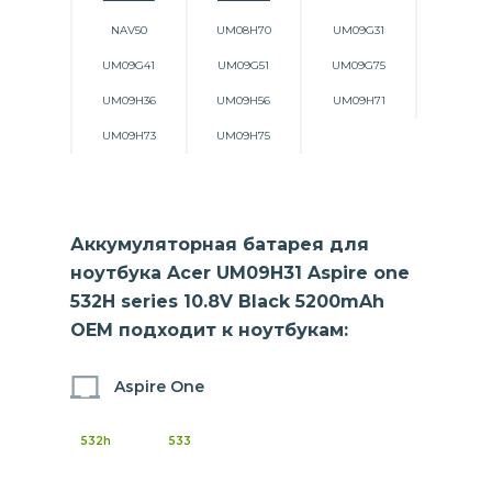
NAV50
UM08H70
UM09G31
UM09G41
UM09G51
UM09G75
UM09H36
UM09H56
UM09H71
UM09H73
UM09H75
Аккумуляторная батарея для
ноутбука Acer UM09H31 Aspire one
532H series 10.8V Black 5200mAh
OEM подходит к ноутбукам:
Aspire One
532h
533