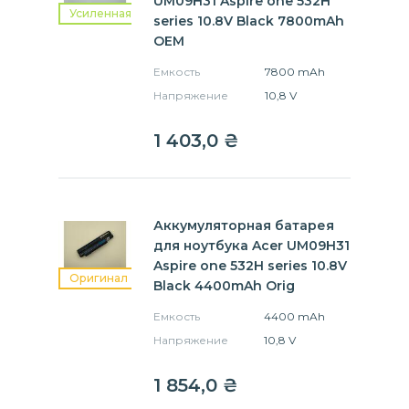
UM09H31 Aspire one 532H
Усиленная
series 10.8V Black 7800mAh
OEM
Емкость
7800 mAh
Напряжение
10,8 V
1 403,0
₴
Аккумуляторная батарея
для ноутбука Acer UM09H31
Aspire one 532H series 10.8V
Оригинал
Black 4400mAh Orig
Емкость
4400 mAh
Напряжение
10,8 V
1 854,0
₴