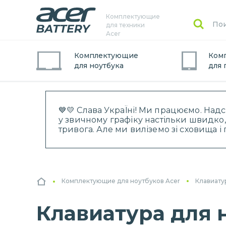
Комплектующие
для техники
Acer
Комплектующие
Ком
для
ноутбук
а
для
💙💛 Слава УкраЇні! Ми працюємо. Над
у звичному графіку настільки швидко,
тривога. Але ми виліземо зі сховища 
Комплектующие для ноутбуков Acer
Клавиату
Клавиатура для но