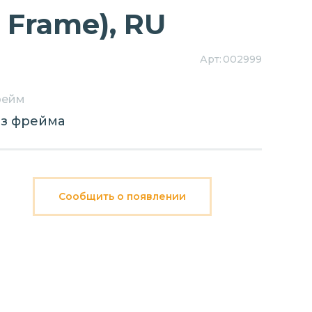
o Frame), RU
Арт:
002999
ейм
з фрейма
Сообщить о появлении