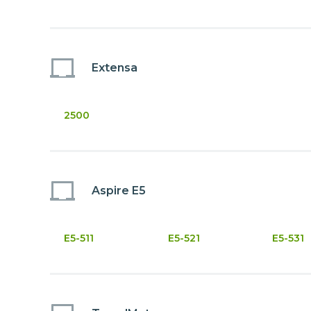
Extensa
2500
Aspire E5
E5-511
E5-521
E5-531