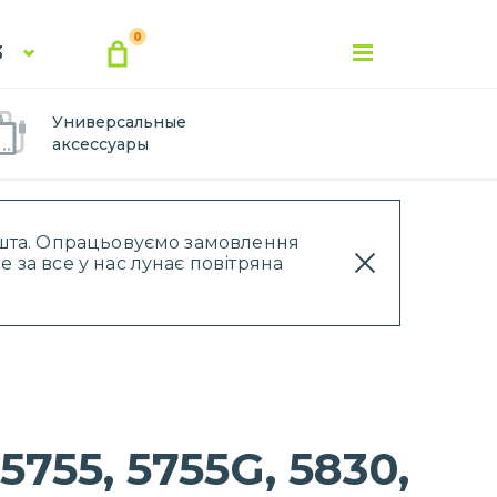
0
3
Универсальные
аксессуары
Пошта. Опрацьовуємо замовлення
 за все у нас лунає повітряна
755, 5755G, 5830,