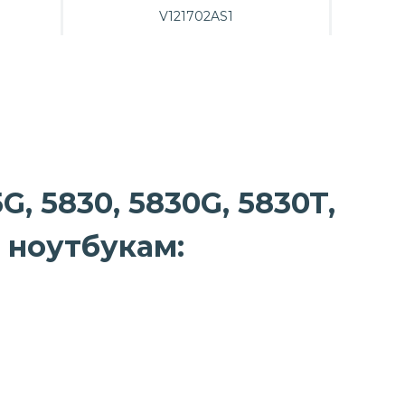
V121702AS1
G, 5830, 5830G, 5830T,
к ноутбукам: