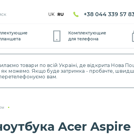
+38 044 339 57 8
UK
RU
плектующие
Комплектующие
планшет
а
для
телефон
а
силаємо товари по всій Україні, де відкрита Нова 
 як можемо. Якщо буде затримка - пробачте, швидше
і перетелефонуємо вам.
ры
утбука Acer Aspire 5