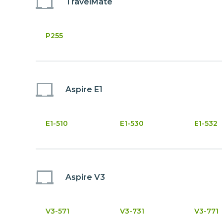
TravelMate
P255
Aspire E1
E1-510
E1-530
E1-532
Aspire V3
V3-571
V3-731
V3-771