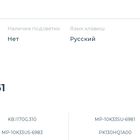
Наличие подсветки
Язык клавиш
Нет
Русский
1
KB.I170G.310
MP-10K33SU-6981
MP-10K33US-6983
PK130HQ1A00