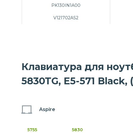
PK130IN1A00
V121702AS2
Клавиатура для ноутбу
5830TG, E5-571 Black,
Aspire
5755
5830