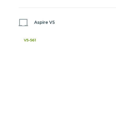
Aspire V5
V5-561