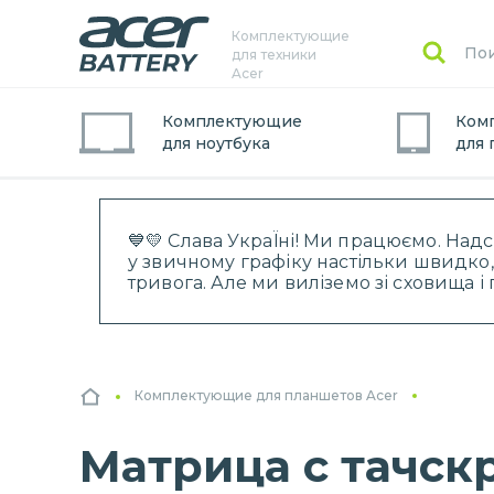
Комплектующие
для техники
Acer
Комплектующие
Ком
для
ноутбук
а
для
💙💛 Слава УкраЇні! Ми працюємо. Над
у звичному графіку настільки швидко,
тривога. Але ми виліземо зі сховища 
Комплектующие для планшетов Acer
Матрица с тачскр