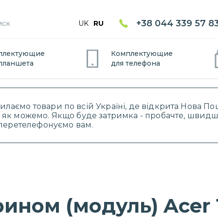
+38 044 339 57 8
UK
RU
плектующие
Комплектующие
планшет
а
для
телефон
а
силаємо товари по всій Україні, де відкрита Нова 
 як можемо. Якщо буде затримка - пробачте, швидше
і перетелефонуємо вам.
ином (модуль) Acer 