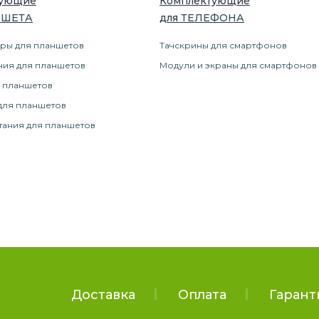
тующие
Комплектующие
НШЕТ
А
для
ТЕЛЕФОН
А
ры для планшетов
Тачскрины для смартфонов
ния для планшетов
Модули и экраны для смартфонов
 планшетов
для планшетов
тания для планшетов
Доставка
Оплата
Гарант