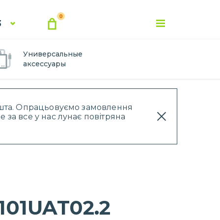
0
3
Универсальные
аксессуары
Пошта. Опрацьовуємо замовлення
 за все у нас лунає повітряна
101UAT02.2