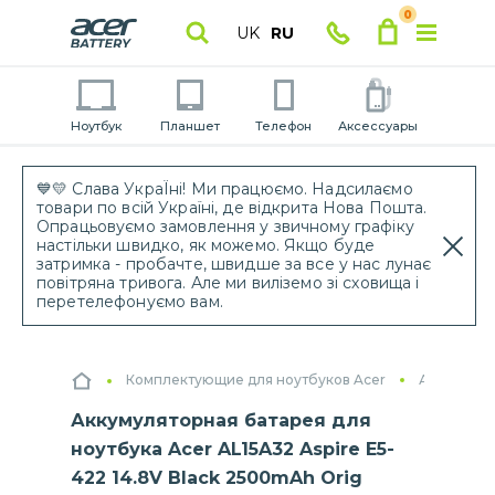
0
UK
RU
Ноутбук
Планшет
Телефон
Аксессуары
💙💛 Слава УкраЇні! Ми працюємо. Надсилаємо
товари по всій Україні, де відкрита Нова Пошта.
Опрацьовуємо замовлення у звичному графіку
настільки швидко, як можемо. Якщо буде
затримка - пробачте, швидше за все у нас лунає
повітряна тривога. Але ми виліземо зі сховища і
перетелефонуємо вам.
Комплектующие для ноутбуков Acer
Аккумулят
Аккумуляторная батарея для
ноутбука Acer AL15A32 Aspire E5-
422 14.8V Black 2500mAh Orig