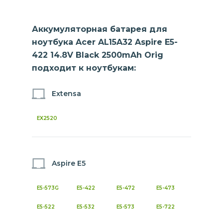
Аккумуляторная батарея для
ноутбука Acer AL15A32 Aspire E5-
422 14.8V Black 2500mAh Orig
подходит к ноутбукам:
Extensa
EX2520
Aspire E5
E5-573G
E5-422
E5-472
E5-473
E5-522
E5-532
E5-573
E5-722