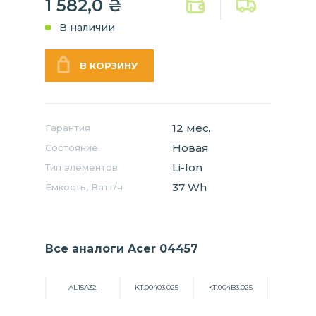
1 582,0
₴
В наличии
12 мес.
Гарантия
Новая
Состояние
Li-Ion
Тип элементов
37 Wh
Емкость, Ватт/ч
Все аналоги Acer 04457
AL15A32
KT.00403.025
KT.004B3.025