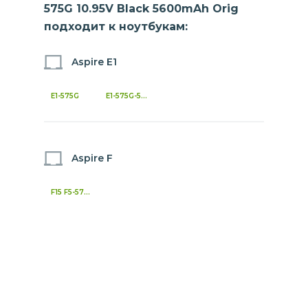
575G 10.95V Black 5600mAh Orig
подходит к ноутбукам:
Aspire E1
E1-575G
E1-575G-5341
Aspire F
F15 F5-573G