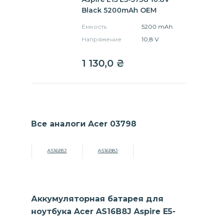
Black 5200mAh OEM
Емкость
5200 mAh
Напряжение
10,8 V
1 130,0
₴
Все аналоги Acer 03798
AS16B5J
AS16B8J
Аккумуляторная батарея для
ноутбука Acer AS16B8J Aspire E5-