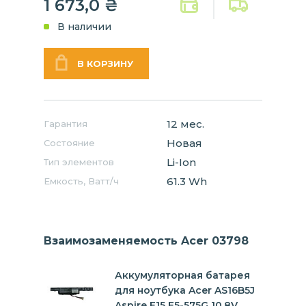
1 673,0
₴
В наличии
12 мес.
Гарантия
Новая
Состояние
Li-Ion
Тип элементов
61.3 Wh
Емкость, Ватт/ч
Взаимозаменяемость Acer 03798
Аккумуляторная батарея
для ноутбука Acer AS16B5J
Aspire E15 E5-575G 10.8V