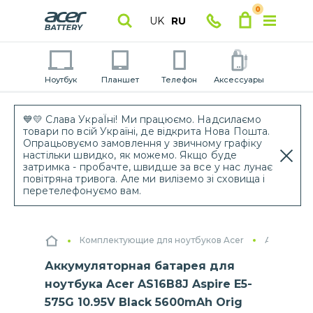
0
UK
RU
Ноутбук
Планшет
Телефон
Аксессуары
💙💛 Слава УкраЇні! Ми працюємо. Надсилаємо
товари по всій Україні, де відкрита Нова Пошта.
Опрацьовуємо замовлення у звичному графіку
настільки швидко, як можемо. Якщо буде
затримка - пробачте, швидше за все у нас лунає
повітряна тривога. Але ми виліземо зі сховища і
перетелефонуємо вам.
Комплектующие для ноутбуков Acer
Аккумулят
Аккумуляторная батарея для
ноутбука Acer AS16B8J Aspire E5-
575G 10.95V Black 5600mAh Orig